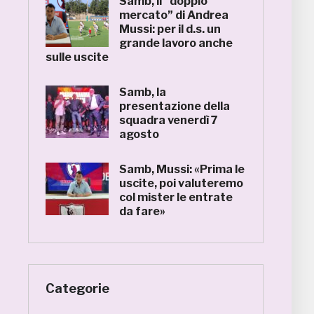
Samb, il “doppio
mercato” di Andrea
Mussi: per il d.s. un
grande lavoro anche
sulle uscite
Samb, la
presentazione della
squadra venerdì 7
agosto
Samb, Mussi: «Prima le
uscite, poi valuteremo
col mister le entrate
da fare»
Categorie