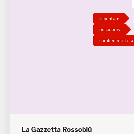
allenatore
oscar brevi
sambenedettes
La Gazzetta Rossoblù