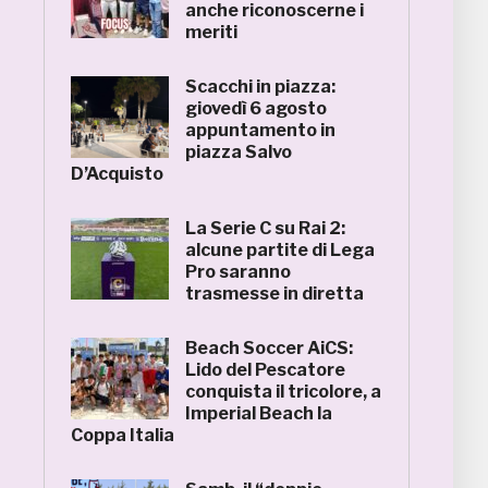
anche riconoscerne i
meriti
Scacchi in piazza:
giovedì 6 agosto
appuntamento in
piazza Salvo
D’Acquisto
La Serie C su Rai 2:
alcune partite di Lega
Pro saranno
trasmesse in diretta
Beach Soccer AiCS:
Lido del Pescatore
conquista il tricolore, a
Imperial Beach la
Coppa Italia