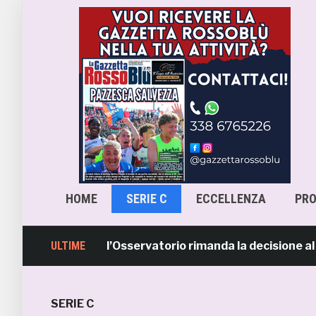
HOME
SERIE C
ECCELLENZA
PR
scara-Samb, l’Osservatorio rimanda la decisione al CASMS
ULTIME
SERIE C