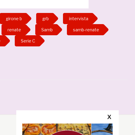
girone b
grb
intervista
renate
Samb
samb-renate
e
Serie C
X
Segui la GRB