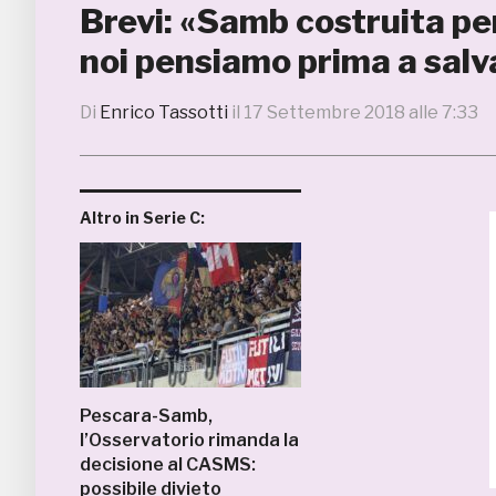
Brevi: «Samb costruita p
noi pensiamo prima a salv
Di
Enrico Tassotti
il
17 Settembre 2018 alle 7:33
Altro in Serie C:
Pescara-Samb,
l’Osservatorio rimanda la
decisione al CASMS:
possibile divieto