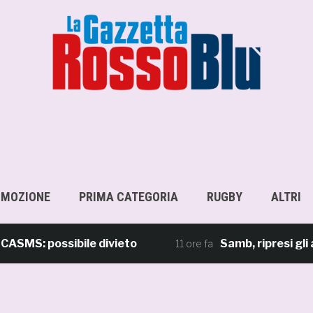
OMOZIONE
PRIMA CATEGORIA
RUGBY
ALTRI
: possibile divieto
Samb, ripresi gli allen
11 ore fa