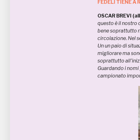
FEDELI TIENE A
OSCAR BREVI (all
questo è il nostro
bene soprattutto 
circolazione. Nel s
Un un paio di situ
migliorare ma sono
soprattutto all’in
Guardando i nomi p
campionato impor