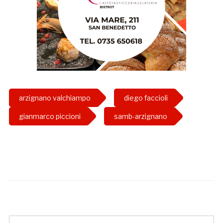
arzignano valchiampo
diego faccioli
gianmarco piccioni
samb-arzignano