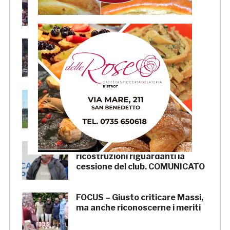
presentazione della squadra in
piazza Giorgini
Pescara-Samb, l’Osservatorio
rimanda la decisione al CASMS:
possibile divieto
Samb, ripresi gli allenamenti:
doppia seduta al Ciarrocchi. A
parte Tunjov
La Samb smentisce notizie e
ricostruzioni riguardanti la
cessione del club. COMUNICATO
FOCUS – Giusto criticare Massi,
ma anche riconoscerne i meriti