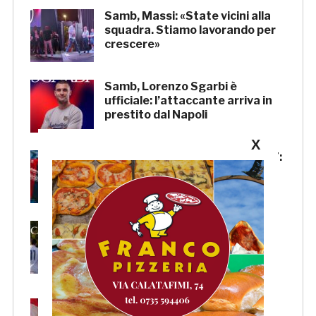
Samb, Massi: «State vicini alla
squadra. Stiamo lavorando per
crescere»
Samb, Lorenzo Sgarbi è
ufficiale: l’attaccante arriva in
prestito dal Napoli
X
Samb, la maglia Home 2026/27:
«Il sale sulla pelle, l’ardore negli
occhi»
Primavera 4, il calendario della
Samb: Folgore Caratese
all’esordio, prima trasferta a
Forlì
Samb, su il sipario: stasera la