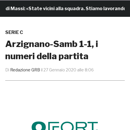
i Massi: «State vicini alla squadra. Stiamo lavorando per 
SERIE C
Arzignano-Samb 1-1, i
numeri della partita
Di
Redazione GRB
il
27 Gennaio 2020 alle 8:06