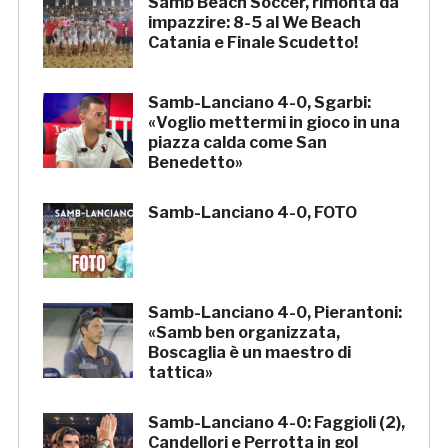
Samb Beach Soccer, rimonta da
impazzire: 8-5 al We Beach
Catania e Finale Scudetto!
Samb-Lanciano 4-0, Sgarbi:
«Voglio mettermi in gioco in una
piazza calda come San
Benedetto»
Samb-Lanciano 4-0, FOTO
Samb-Lanciano 4-0, Pierantoni:
«Samb ben organizzata,
Boscaglia è un maestro di
tattica»
Samb-Lanciano 4-0: Faggioli (2),
Candellori e Perrotta in gol