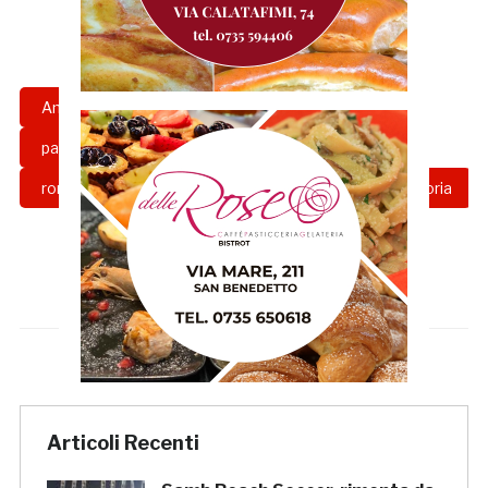
Amichevole
amichevole roma-samb
paolo montero
paulo fonseca
roma
sambenedettese calcio
trigoria
Articoli Recenti