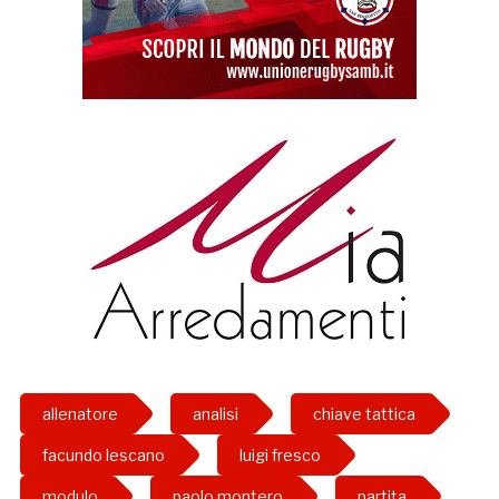
allenatore
analisi
chiave tattica
facundo lescano
luigi fresco
modulo
paolo montero
partita