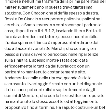
l’Imolese nell’ultima trasferta della prima parentesi del
mister sudamericano in questa travagliatissima
stagione. Con Chacon che si defila spesso a destra,
Rossi e De Ciancio a recuperare palloni su palloni nel
cerchio, la Samb sovrasta a centrocampo i padroni di
casa, disposti con il 4-3-1-2, lasciando libero Botta di
fare da autentico mattatore, spesso incontenibile.
L’unica spina nel fianco è rappresentata da uno dei
due attaccanti veneti De Marchi, che con un gran
passo si rivela davvero pericoloso nelle ripartenze
sulla sinistra. È spesso inoltre stata applicata
efficacemente la tattica del fuorigioco con un
baricentro mantenuto costantemente alto.
Andamento simile nella ripresa, quando è stato
sacrosanto il vantaggio firmato con un bel diagonale
da Lescano, poi controllato sapientemente dagli
uomini di Montero, che con le tre sostituzioni operate
ha mantenuto lo stesso assetto ed atteggiamento
propositivo fino al termine. Ha saputo costruire un bel