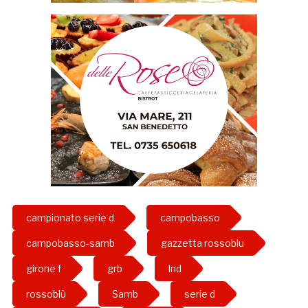
campionato serie d
campobasso
campobasso-samb
gazzetta rossoblu
girone f
grb
lnd
rossoblù
Samb
serie d