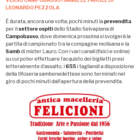
VERSO CAMPOBASSO-SAMB, LE PAROLE DI
LEONARDO PEZZOLA
È durata, ancora una volta, pochi minuti la
prevendita
per il
settore ospiti
dello Stadio Selvapiana di
Campobasso
, dove domenica prossima si svolgerà la
partita di campionato tra la compagine molisana e la
Samb
di mister Lauro. Con i vari canali (fisici e online)
su cui poter effettuare l’acquisto dei biglietti presi
letteralmente d’assalto, i
655
i tagliandi a disposizione
della tifoseria sambenedettese sono terminati nel
giro di pochi minuti dall’apertura della prevendita.