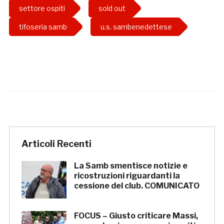
settore ospiti
sold out
tifoseria samb
u.s. sambenedettese
Articoli Recenti
La Samb smentisce notizie e
ricostruzioni riguardanti la
cessione del club. COMUNICATO
FOCUS – Giusto criticare Massi,