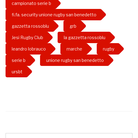
campionato serie b
fi.fa. security unione rugby san benedetto
gazzetta rossoblu
grb
Jesi Rugby Club
la gazzetta rossoblu
leandro lobrauco
marche
rugby
serie b
unione rugby san benedetto
ursbt