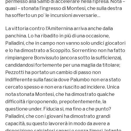
permesso alla Samb di accelerare nella ripresa. Nota –
quasi – stonata l’ingresso di Montesi, che sulla destra
ha sofferto un po’ le incursioni avversarie…
La vittoria contro l'Amiternina arriva anche dalla
panchina. Lo ha ribadito in più di una occasione,
Palladini, che in campo non vanno solo undici giocatori
e lo ha dimostrato a Scoppito. Sorrentino non ha fatto
rimpiangere Bonvissuto (ancora sotto la sufficienza),
candidandosi fortemente per una maglia da titolare;
Pezzotti ha portato un cambio di passo non
indifferente sulla fascia dove Palumbo non era stato
cercato spesso e non era riuscito ad incidere. Unica
nota stonata Montesi, che ha dimostrato qualche
difficoltà riproponendo, prepotentemente, la
questione under. Fiducia si, ma fino a che punto?
Palladini, che con i giovani ha dimostrato grandi
capacità, su questo lavorerà in modo da avere a
disposizione calciatori capaci e senza timori. Intanto,