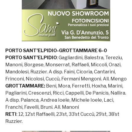
PORTO SANT’ELPIDIO-GROTTAMMARE 6-0
PORTO SANT’ELPIDIO
: Gagliardini, Balestra, Tereziu,
Manoni, Borgese, Monserrat, Raffaeli, Miccoli, Orazi,
Mandolesi, Ruzzier. A disp. Faini, Cicoria, Cantarini,
Frinconi, Nicolosi, Cuccù, Fermani Mengoni. All. Mengo
GROTTAMMARE:
Beni, Mora, Ferretti, Hoxha, Marini,
Pagliarini, Crescenzi, Ricci, Cappelli, De Panicis, Nallira.
A disp. Palanca, Andrea Ioele, Michele Ioele, Laci,
Franchi, Favelli, Bruni. All. Manoni
RETI
: 12, 12’st Raffaelli, 23’st, 33’st Cuccù, 29’st, 38’st
Ruzzier.