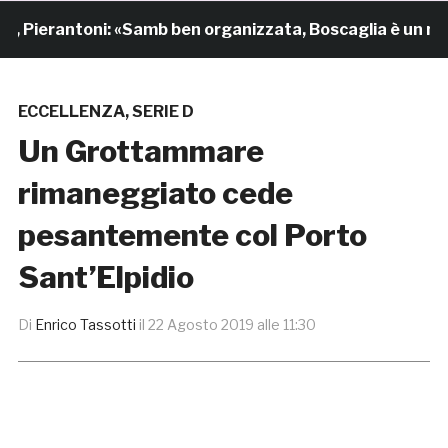
erantoni: «Samb ben organizzata, Boscaglia è un maestr
ECCELLENZA
,
SERIE D
Un Grottammare
rimaneggiato cede
pesantemente col Porto
Sant’Elpidio
Di
Enrico Tassotti
il
22 Agosto 2019 alle 11:30