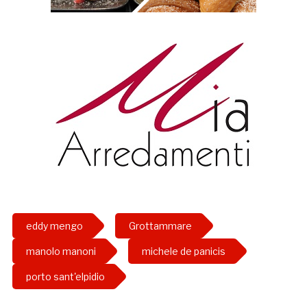
eddy mengo
Grottammare
manolo manoni
michele de panicis
porto sant'elpidio