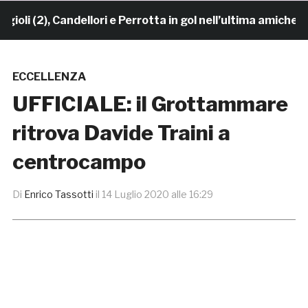
i (2), Candellori e Perrotta in gol nell’ultima amichevol
ECCELLENZA
UFFICIALE: il Grottammare
ritrova Davide Traini a
centrocampo
Di
Enrico Tassotti
il
14 Luglio 2020 alle 16:29