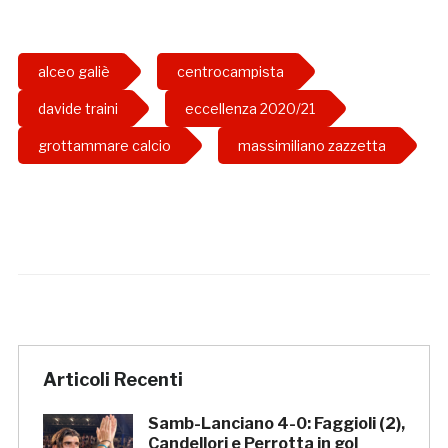
alceo galiè
centrocampista
davide traini
eccellenza 2020/21
grottammare calcio
massimiliano zazzetta
Articoli Recenti
Samb-Lanciano 4-0: Faggioli (2),
Candellori e Perrotta in gol