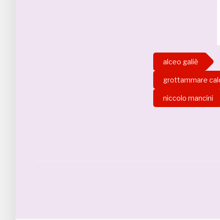
alceo galiè
grottammare cal
niccolo mancini