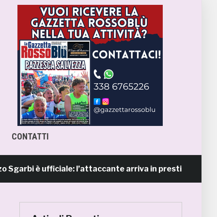
CONTATTI
 è ufficiale: l’attaccante arriva in prestito dal Napoli