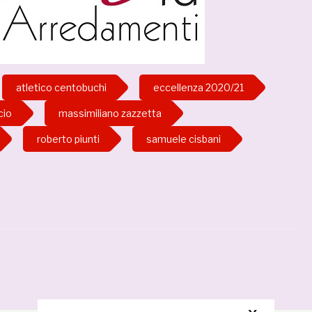
atletico centobuchi
eccellenza 2020/21
cio
massimiliano zazzetta
roberto piunti
samuele cisbani