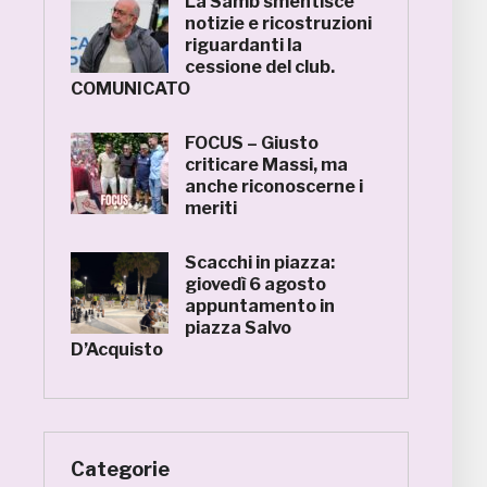
La Samb smentisce
notizie e ricostruzioni
riguardanti la
cessione del club.
COMUNICATO
FOCUS – Giusto
criticare Massi, ma
anche riconoscerne i
meriti
Scacchi in piazza:
giovedì 6 agosto
appuntamento in
piazza Salvo
D’Acquisto
Categorie