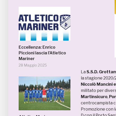
Eccellenza: Enrico
Piccioni lascia l’Atletico
Mariner
28 Maggio 2025
La
S.S.D. Grotta
la stagione 2020/2
Niccolò Mancini 
militato per diver
Martinsicuro
,
Por
centrocampista cl
Promozione con la
D con il Porto Sant