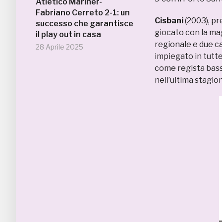
Atletico Mariner-
Fabriano Cerreto 2-1: un
Cisbani
(2003), pr
successo che garantisce
giocato con la ma
il play out in casa
regionale e due c
28 Aprile 2025
impiegato in tutte 
come regista basso
nell’ultima stagion