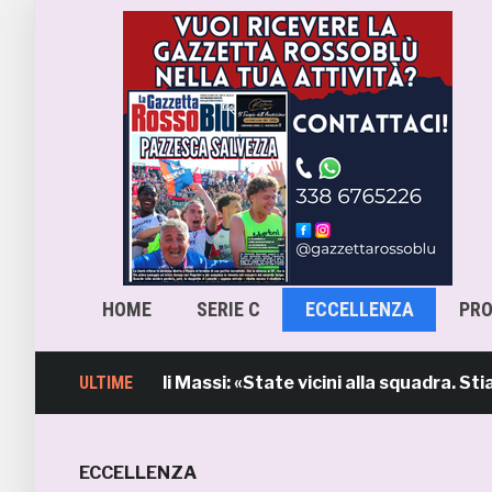
HOME
SERIE C
ECCELLENZA
PR
’intervento di Massi: «State vicini alla squadra. Stiamo l
ULTIME
ECCELLENZA