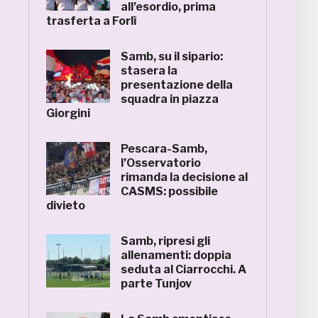
all’esordio, prima
trasferta a Forlì
Samb, su il sipario:
stasera la
presentazione della
squadra in piazza
Giorgini
Pescara-Samb,
l’Osservatorio
rimanda la decisione al
CASMS: possibile
divieto
Samb, ripresi gli
allenamenti: doppia
seduta al Ciarrocchi. A
parte Tunjov