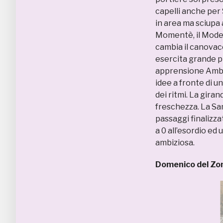
capelli anche per
in area ma sciupa
Momentè, il Moden
cambia il canovac
esercita grande p
apprensione Ambro
idee a fronte di u
dei ritmi. La gira
freschezza. La Sa
passaggi finalizza
a 0 all’esordio e
ambiziosa.
Domenico del Z