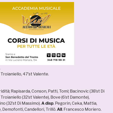
A
t Troianiello, 47’st Valente.
ridità; Rapisarda, Conson, Patti, Tomi; Bacinovic (38’st Di
Troianiello (32’st Valente), Bove (6’st Damonte),
no (32’st Di Massimo).
A disp
. Pegorin, Ceka, Mattia,
, Demofonti, Candellori, Trillò.
All
. Francesco Moriero.