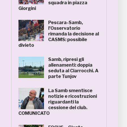
squadra in piazza
Giorgini
Pescara-Samb,
l’Osservatorio
rimanda la decisione al
CASMS: possibile
divieto
Samb, ripresi gli
allenamenti: doppia
seduta al Ciarrocchi. A
parte Tunjov
La Samb smentisce
notizie e ricostruzioni
riguardanti la
cessione del club.
COMUNICATO