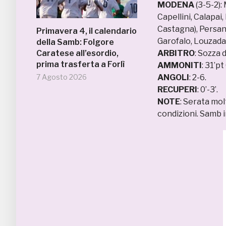
MODENA
(3-5-2): 
Capellini, Calapai
Castagna), Persa
Primavera 4, il calendario
Garofalo, Louzada
della Samb: Folgore
Caratese all’esordio,
ARBITRO
: Sozza 
prima trasferta a Forlì
AMMONITI
: 31’p
7 Agosto 2026
ANGOLI
: 2-6.
RECUPERI
: 0’-3’.
NOTE
: Serata mol
condizioni. Samb i