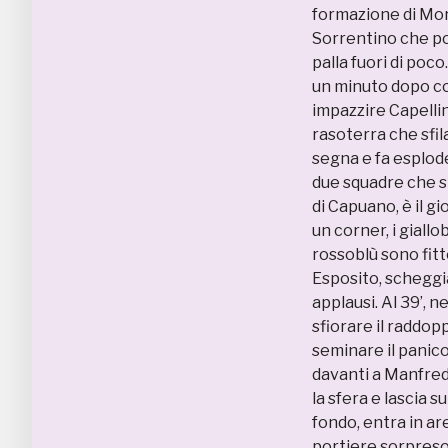
formazione di Mor
Sorrentino che por
palla fuori di poco
un minuto dopo con
impazzire Capellin
rasoterra che sfil
segna e fa esplode
due squadre che si
di Capuano, è il gi
un corner, i giallo
rossoblù sono fitt
Esposito, scheggia
applausi. Al 39’, n
sfiorare il raddop
seminare il panico 
davanti a Manfredi
la sfera e lascia s
fondo, entra in ar
portiere sorpreso 