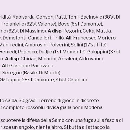
ridità; Rapisarda, Conson, Patti, Tomi; Bacinovic (38’st Di
Troianiello (32’st Valente), Bove (6’st Damonte),
no (32’st Di Massimo).
A disp
. Pegorin, Ceka, Mattia,
, Demofonti, Candellori, Trillò.
All
. Francesco Moriero.
Manfredini; Ambrosini, Polverini, Solini (17’st Tito);
, Remedi, Popescu, Dadjie (1’st Momentè); Galuppini (37’st
no.
A disp
. Chiriac, Minarini, Arcaleni, Aldrovandi,
.
All
. Giuseppe Padovano.
di Seregno (Basile-Di Monte).
t Galuppini, 28’st Damonte, 46’st Capellini.
to calda, 30 gradi. Terreno di gioco in discrete
n completo rossoblù, divisa gialla per il Modena.
scuotere la difesa della Samb con una fuga sulla fascia di
isce un angolo, niente altro. Si butta all’attacco la