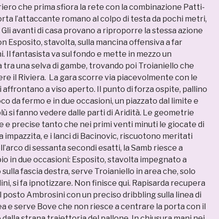
iero che prima sfiora la rete con la combinazione Patti-
ta l’attaccante romano al colpo di testa da pochi metri,
. Gli avanti di casa provano a riproporre la stessa azione
 Esposito, stavolta, sulla mancina offensiva a far
i. Il fantasista va sul fondo e mette in mezzo un
a tra una selva di gambe, trovando poi Troianiello che
re il Riviera. La gara scorre via piacevolmente con le
 affrontano a viso aperto. Il punto di forza ospite, pallino
oco da fermo e in due occasioni, un piazzato dal limite e
blù si fanno vedere dalle parti di Aridità. Le geometrie
e e precise tanto che nei primi venti minuti le giocate di
 impazzita, e i lanci di Bacinovic, riscuotono meritati
ell’arco di sessanta secondi esatti, la Samb riesce a
pio in due occasioni: Esposito, stavolta impegnato a
sulla fascia destra, serve Troianiello in area che, solo
ni, si fa ipnotizzare. Non finisce qui. Rapisarda recupera
ul posto Ambrosini con un preciso dribbling sulla linea di
ea e serve Bove che non riesce a centrare la porta con il
dalla strana traiettoria del pallone. In chiusura mani nei