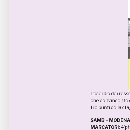
L’esordio dei ros
che convincente ed
tre punti della st
SAMB – MODEN
MARCATORI
: 4’p