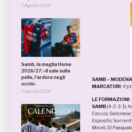
7 Agosto 2026
Samb, la maglia Home
2026/27: «Il sale sulla
pelle, l’ardore negli
SAMB – MODEN
occhi»
MARCATORI
: 4’p
7 Agosto 2026
LE FORMAZIONI
:
SAMB
(4-2-3-1): A
Cecco), Gelonese; 
Esposito; Sorrenti
Miceli, Di Pasquale