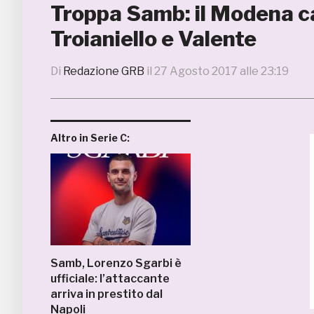
Troppa Samb: il Modena cad
Troianiello e Valente
Di
Redazione GRB
il
27 Agosto 2017 alle 23:19
Altro in Serie C:
Samb, Lorenzo Sgarbi è
ufficiale: l’attaccante
arriva in prestito dal
Napoli