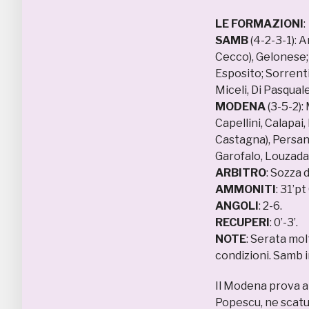
LE FORMAZIONI
:
SAMB
(4-2-3-1): A
Cecco), Gelonese; 
Esposito; Sorrenti
Miceli, Di Pasquale
MODENA
(3-5-2): 
Capellini, Calapai
Castagna), Persa
Garofalo, Louzada
ARBITRO
: Sozza 
AMMONITI
: 31’p
ANGOLI
: 2-6.
RECUPERI
: 0’-3’.
NOTE
: Serata mol
condizioni. Samb i
Il Modena prova a 
Popescu, ne scatur