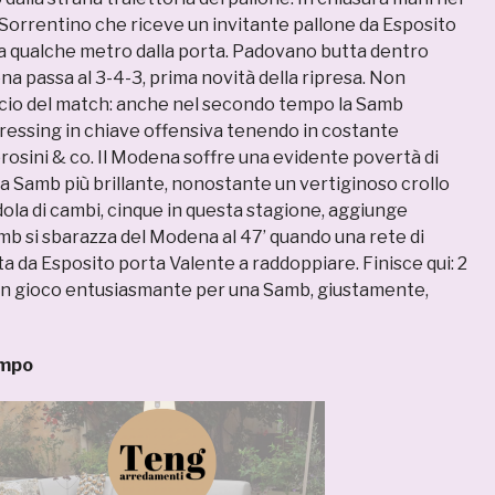
 Sorrentino che riceve un invitante pallone da Esposito
 a qualche metro dalla porta. Padovano butta dentro
a passa al 3-4-3, prima novità della ripresa. Non
cio del match: anche nel secondo tempo la Samb
ressing in chiave offensiva tenendo in costante
sini & co. Il Modena soffre una evidente povertà di
na Samb più brillante, nonostante un vertiginoso crollo
ndola di cambi, cinque in questa stagione, aggiunge
mb si sbarazza del Modena al 47’ quando una rete di
ta da Esposito porta Valente a raddoppiare. Finisce qui: 2
d un gioco entusiasmante per una Samb, giustamente,
ompo