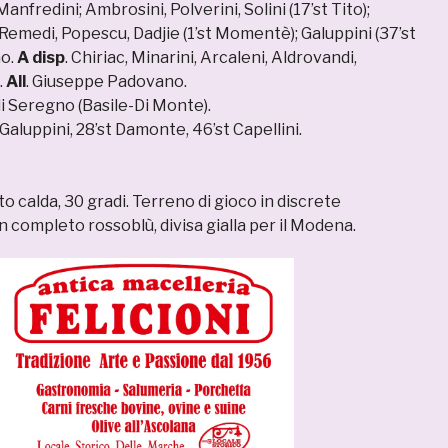
Manfredini; Ambrosini, Polverini, Solini (17’st Tito);
, Remedi, Popescu, Dadjie (1’st Momentè); Galuppini (37’st
no.
A disp
. Chiriac, Minarini, Arcaleni, Aldrovandi,
.
All
. Giuseppe Padovano.
di Seregno (Basile-Di Monte).
t Galuppini, 28’st Damonte, 46’st Capellini.
to calda, 30 gradi. Terreno di gioco in discrete
n completo rossoblù, divisa gialla per il Modena.