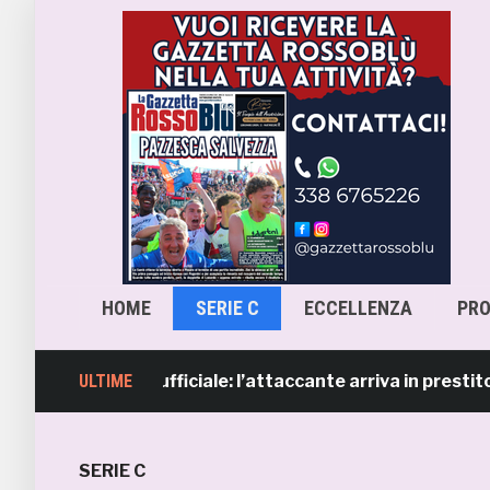
HOME
SERIE C
ECCELLENZA
PR
 Sgarbi è ufficiale: l’attaccante arriva in prestito dal N
ULTIME
SERIE C