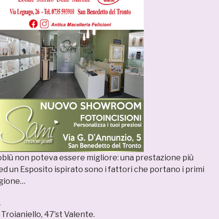
soblù non poteva essere migliore: una prestazione più
 un Esposito ispirato sono i fattori che portano i primi
agione…
A
t Troianiello, 47’st Valente.