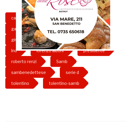
calcio
contratto
difensore
gazzetta rossoblu
ginocchio
girone f
grb
infortunio
lnd
lorenzo alboni
presidente
roberto renzi
Samb
sambenedettese
serie d
tolentino
tolentino-samb