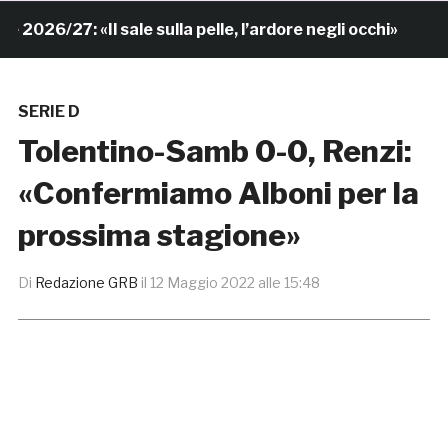
6/27: «Il sale sulla pelle, l’ardore negli occhi»
7 or
SERIE D
Tolentino-Samb 0-0, Renzi:
«Confermiamo Alboni per la
prossima stagione»
Di
Redazione GRB
il
12 Maggio 2022 alle 15:48