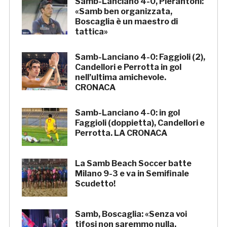
Samb-Lanciano 4-0, Pierantoni:
«Samb ben organizzata,
Boscaglia è un maestro di
tattica»
Samb-Lanciano 4-0: Faggioli (2),
Candellori e Perrotta in gol
nell’ultima amichevole.
CRONACA
Samb-Lanciano 4-0: in gol
Faggioli (doppietta), Candellori e
Perrotta. LA CRONACA
La Samb Beach Soccer batte
Milano 9-3 e va in Semifinale
Scudetto!
Samb, Boscaglia: «Senza voi
tifosi non saremmo nulla.