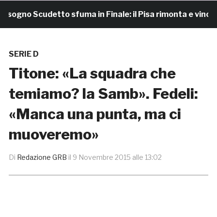
gno Scudetto sfuma in Finale: il Pisa rimonta e vince 7-4
SERIE D
Titone: «La squadra che
temiamo? la Samb». Fedeli:
«Manca una punta, ma ci
muoveremo»
Di
Redazione GRB
il
9 Novembre 2015 alle 13:02