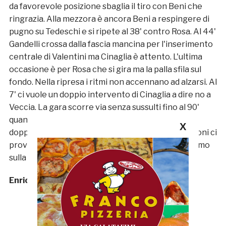
da favorevole posizione sbaglia il tiro con Beni che
ringrazia. Alla mezzora è ancora Beni a respingere di
pugno su Tedeschi e si ripete al 38' contro Rosa. Al 44'
Gandelli crossa dalla fascia mancina per l'inserimento
centrale di Valentini ma Cinaglia è attento. L'ultima
occasione è per Rosa che si gira ma la palla sfila sul
fondo. Nella ripresa i ritmi non accennano ad alzarsi. Al
7' ci vuole un doppio intervento di Cinaglia a dire no a
Veccia. La gara scorre via senza sussulti fino al 90'
quando l'ex della gara Calvaresi viene espulso per
X
doppio giallo e, a pochi secondi dal termine, Filipponi ci
prova di controbalzo ma la sfera di alza di pochissimo
sulla traversa.
Enrico Tassotti