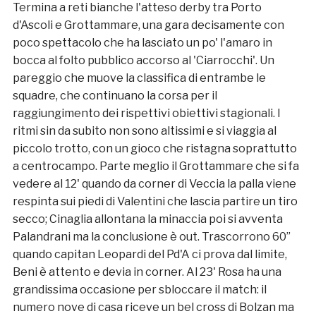
Termina a reti bianche l'atteso derby tra Porto
d'Ascoli e Grottammare, una gara decisamente con
poco spettacolo che ha lasciato un po' l'amaro in
bocca al folto pubblico accorso al 'Ciarrocchi'. Un
pareggio che muove la classifica di entrambe le
squadre, che continuano la corsa per il
raggiungimento dei rispettivi obiettivi stagionali. I
ritmi sin da subito non sono altissimi e si viaggia al
piccolo trotto, con un gioco che ristagna soprattutto
a centrocampo. Parte meglio il Grottammare che si fa
vedere al 12' quando da corner di Veccia la palla viene
respinta sui piedi di Valentini che lascia partire un tiro
secco; Cinaglia allontana la minaccia poi si avventa
Palandrani ma la conclusione è out. Trascorrono 60”
quando capitan Leopardi del Pd'A ci prova dal limite,
Beni è attento e devia in corner. Al 23' Rosa ha una
grandissima occasione per sbloccare il match: il
numero nove di casa riceve un bel cross di Bolzan ma