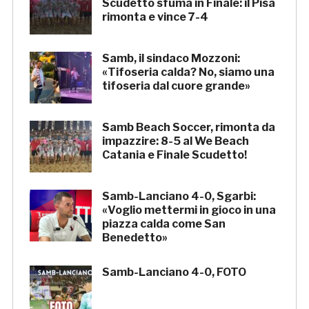
Scudetto sfuma in Finale: il Pisa
rimonta e vince 7-4
Samb, il sindaco Mozzoni:
«Tifoseria calda? No, siamo una
tifoseria dal cuore grande»
Samb Beach Soccer, rimonta da
impazzire: 8-5 al We Beach
Catania e Finale Scudetto!
Samb-Lanciano 4-0, Sgarbi:
«Voglio mettermi in gioco in una
piazza calda come San
Benedetto»
Samb-Lanciano 4-0, FOTO