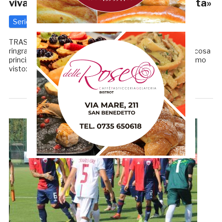
viva e vogliosa, siamo sulla strada giusta»
Serie D
29 Settembre 2021
di
Redazione GRB
TRASTEVERE-SAMB 3-2, LA CRONACA «Ci tengo a
ringraziare i ragazzi perché hanno dato tutto, questa è la cosa
principale. Logico che il “tutto” ad oggi è quello che abbiamo
visto: la squadra ha fatto quello […]