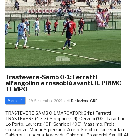
Trastevere-Samb 0-1: Ferretti
all’angolino e rossoblù avanti. IL PRIMO
TEMPO
Serie D
29 Settembre 2021
di
Redazione GRB
TRASTEVERE-SAMB 0-1 MARCATORI: 34’pt Ferretti.
TRASTEVERE (4-3-3): Semprini (‘04); Cervoni (’02), Tarantino,
Lo Porto, Laurenzi (’01); Sannipoli (’00), Massimo, Proia;
Crescenzo, Monni, Squerzanti. A disp. Foschini, Ilari, Giordani,
Calderoni, Lapenna, Madeddu, Chimenti, Prosperini, Santilli. All.