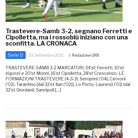
Trastevere-Samb 3-2, segnano Ferretti e
Cipolletta, ma i rossoblù iniziano con una
sconfitta. LA CRONACA
Serie D
29 Settembre 2021
di
Redazione GRB
TRASTEVERE-SAMB 3-2 MARCATORI: 34’pt Ferretti, 10’st
(rigore) e 20’st Monni, 16’st Cipolletta, 28’st Crescenzo. LE
FORMAZIONI TRASTEVERE (4-3-3): Semprini (‘04); Cervoni
(’02), Tarantino [dal 32’st Ilari (’02)], Lo Porto, Laurenzi (’01) (dal
32’st Giordani); Sannipoli […]