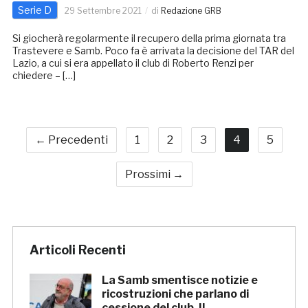
Serie D
29 Settembre 2021
di
Redazione GRB
Si giocherà regolarmente il recupero della prima giornata tra
Trastevere e Samb. Poco fa è arrivata la decisione del TAR del
Lazio, a cui si era appellato il club di Roberto Renzi per
chiedere – […]
← Precedenti
1
2
3
4
5
Prossimi →
Articoli Recenti
La Samb smentisce notizie e
ricostruzioni che parlano di
cessione del club. IL