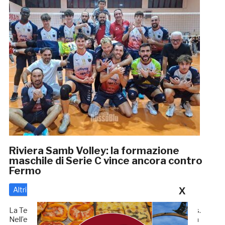
Riviera Samb Volley: la formazione
maschile di Serie C vince ancora contro
Fermo
X
Altri
24 Settembre 2024
di
Enrico Tassotti
La Tecnodata Movinox Riviera Samb Volley concede il bis.
Nell’esordio casalingo, valevole per il secondo turno della