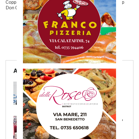
Coppa Marche, i ragazzi di Rocco Netti superano 3-1 la Tsp
Don Celso Fermo al termine di una […]
← Precedenti
1
2
Articoli Recenti
La Samb smentisce notizie e
ricostruzioni che parlano di
cessione del club. IL
COMUNICATO
FOCUS – Giusto criticare Massi,
ma anche riconoscerne i meriti