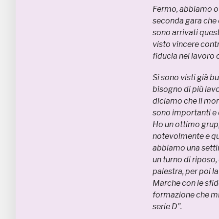
Fermo, abbiamo of
seconda gara che ci
sono arrivati ques
visto vincere contr
fiducia nel lavoro
Si sono visti già 
bisogno di più lavo
diciamo che il mor
sono importanti e q
Ho un ottimo grup
notevolmente e que
abbiamo una settim
un turno di riposo
palestra, per poi 
Marche con le sfid
formazione che mili
serie D”.