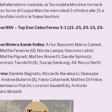
all’allenatore rossoblu, la Tecnodata Movinox tornerà
rzo turno di Coppa Marche mercoledì 2 ottobre alle 21 a
la sfida contro la Yuasa Santoni.
x RSV – Tsp Don Celso Fermo 3-1 (21-25, 25-15, 25-
x Riviera Samb Volley
: Artur Buscemi, Marco Cameli,
 Mattia Faraone (l2), Nicola Lampa, Giacomo Latini,
 Mattia Pignati, Matteo Rossetti, Davide Spinozzi,
renzo Tavoletti (l1), Touray Sankung. All. Rocco Netti
rmo:
Daniele Bagnato, Riccardo Barabucci, Giuseppe
Andrea Bufarini (l1), Fabio Catarinelli, Matteo Di Felice,
ianmarco Pulcini, Lorenzo Saudelli (k), Antonio
ndro Mobbili