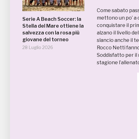
Come sabato passat
mettono un po’ a c
Serie A Beach Soccer: la
conquistare il pri
Stella del Mare ottiene la
salvezza con la rosa più
alzano il livello d
giovane del torneo
slancio anche il t
28 Luglio 2026
Rocco Netti fanno
Soddisfatto per il
stagione l’allenat