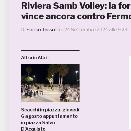
Riviera Samb Volley: la fo
vince ancora contro Ferm
Di
Enrico Tassotti
il
24 Settembre 2024 alle 9:23
Altro in Altri:
Scacchi in piazza: giovedì
6 agosto appuntamento
in piazza Salvo
D’Acquisto