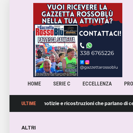
HOME
SERIE C
ECCELLENZA
PR
smentisce notizie e ricostruzioni che parlano di cession
ULTIME
ALTRI