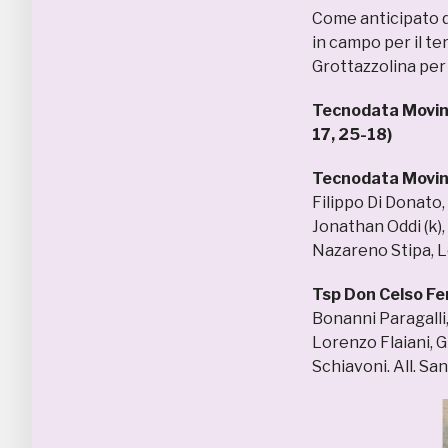
Come anticipato d
in campo per il te
Grottazzolina per 
Tecnodata Movino
17, 25-18)
Tecnodata Movino
Filippo Di Donato,
Jonathan Oddi (k),
Nazareno Stipa, Lo
Tsp Don Celso Fe
Bonanni Paragalli, 
Lorenzo Flaiani, G
Schiavoni. All. Sa