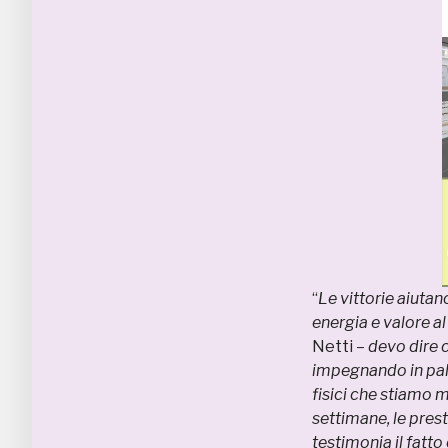
“
Le vittorie aiuta
energia e valore a
Netti –
devo dire c
impegnando in pale
fisici che stiamo 
settimane, le pres
testimonia il fatt