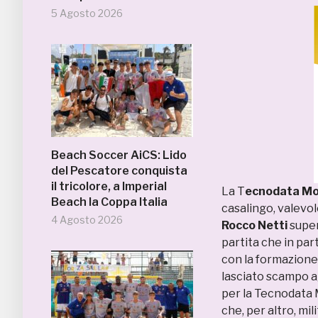
5 Agosto 2026
Beach Soccer AiCS: Lido
del Pescatore conquista
il tricolore, a Imperial
La T
ecnodata Mov
Beach la Coppa Italia
casalingo, valevol
4 Agosto 2026
Rocco Netti
super
partita che in par
con la formazione
lasciato scampo a
per la Tecnodata
che, per altro, mil