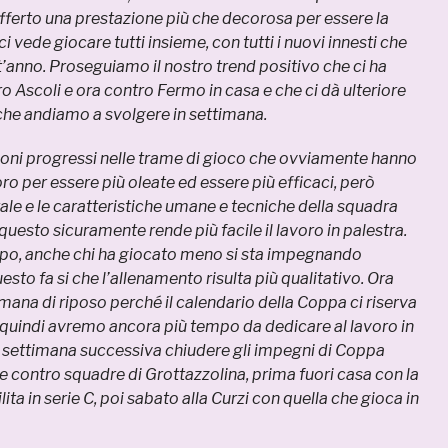
ferto una prestazione più che decorosa per essere la
 vede giocare tutti insieme, con tutti i nuovi innesti che
t’anno. Proseguiamo il nostro trend positivo che ci ha
o Ascoli e ora contro Fermo in casa e che ci dà ulteriore
 che andiamo a svolgere in settimana.
buoni progressi nelle trame di gioco che ovviamente hanno
ro per essere più oleate ed essere più efficaci, però
ale e le caratteristiche umane e tecniche della squadra
uesto sicuramente rende più facile il lavoro in palestra.
po, anche chi ha giocato meno si sta impegnando
sto fa si che l’allenamento risulta più qualitativo. Ora
ana di riposo perché il calendario della Coppa ci riserva
, quindi avremo ancora più tempo da dedicare al lavoro in
la settimana successiva chiudere gli impegni di Coppa
e contro squadre di Grottazzolina, prima fuori casa con la
ta in serie C, poi sabato alla Curzi con quella che gioca in