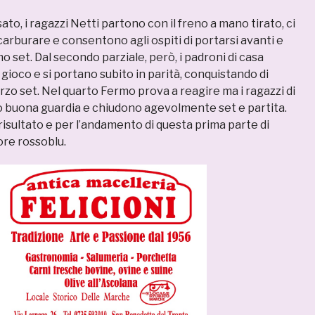
o, i ragazzi Netti partono con il freno a mano tirato, ci
arburare e consentono agli ospiti di portarsi avanti e
mo set. Dal secondo parziale, però, i padroni di casa
el gioco e si portano subito in parità, conquistando di
erzo set. Nel quarto Fermo prova a reagire ma i ragazzi di
 buona guardia e chiudono agevolmente set e partita.
 risultato e per l’andamento di questa prima parte di
ore rossoblu.