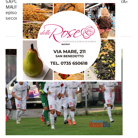
SAPUTO SOFFRIRE» SERAFINO: «CRESCEREMO ANCORA»
MAURO TRAINI (d.s. Fano): «È stata una partita decisa da
episodi: il primo gol l’abbiamo preso su palla da fermo, il
secondo in mischia. […]