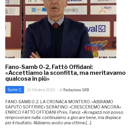
Fano-Samb 0-2, Fattò Offidani:
«Accettiamo la sconfitta, ma meritavamo
qualcosa in più»
Serie C
12 Ottobre 2020
di
Redazione GRB
FANO-SAMB 0-2, LA CRONACA MONTERO: «ABBIAMO
SAPUTO SOFFRIRE» SERAFINO: «CRESCEREMO ANCORA»
ENRICO FATTÒ OFFIDANI (Pres. Fano): «Ai ragazzi non posso
rimproverare nulla: continuiamo a giocare bene, ma dispiace
per il risultato. Abbiamo avuto una ottima […]