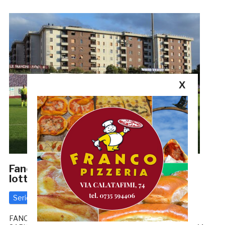
X
Fano-Samb 0-2, Traini: «La Samb potrà
lottare fino alla fine per la Serie B»
Serie C
12 Ottobre 2020
di
Redazione GRB
FANO-SAMB 0-2, LA CRONACA MONTERO: «ABBIAMO