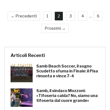
← Precedenti
1
2
3
4
…
6
Prossimi →
Articoli Recenti
Samb Beach Soccer, il sogno
Scudetto sfuma in Finale: il Pisa
rimonta e vince 7-4
Samb, il sindaco Mozzoni:
«Tifoseria calda? No, siamo una
tifoseria dal cuore grande»