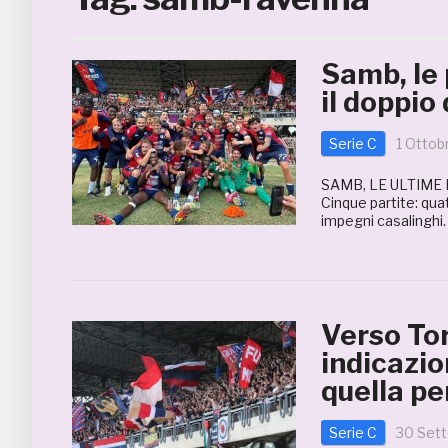
Samb, le 
il doppio
Serie C
1 Ottob
SAMB, LE ULTIME
Cinque partite: qua
impegni casalinghi. 
Verso To
indicazio
quella p
Serie C
30 Set