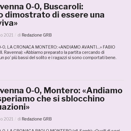
enna 0-0, Buscaroli:
 dimostrato di essere una
viva»
zo 2021
di
Redazione GRB
-0, LA CRONACA MONTERO: «ANDIAMO AVANTI…» FABIO
l. Ravenna): «Abbiamo preparato la partita cercando di
n po’ più bassi del solito e i ragazzi si sono comportati bene.
enna 0-0, Montero: «Andiamo
speriamo che si sblocchino
uazioni»
zo 2021
di
Redazione GRB
, LA CRONACA PAOLO MONTERO (all. Samb): «Quelli di oggi