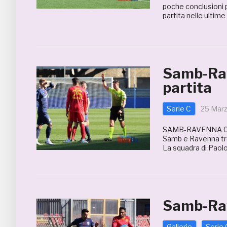
poche conclusioni 
partita nelle ultim
Samb-Rav
partita
Serie C
25 Mar
SAMB-RAVENNA 0-
Samb e Ravenna tro
La squadra di Paolo
Samb-Ra
Gallerie
Serie 