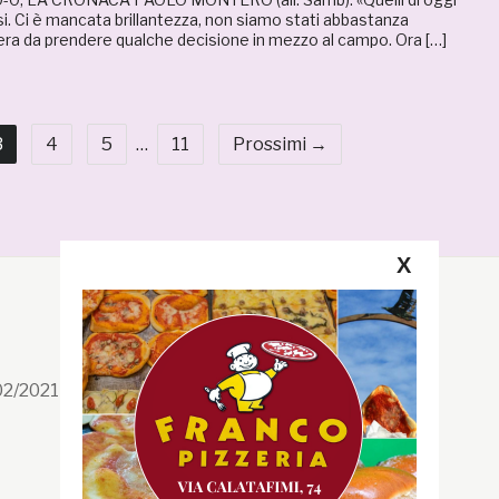
i. Ci è mancata brillantezza, non siamo stati abbastanza
era da prendere qualche decisione in mezzo al campo. Ora […]
3
4
5
…
11
Prossimi →
X
Segui la GRB
Facebook
/02/2021 n. 199/2021
Instagram