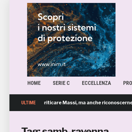
HOME
SERIE C
ECCELLENZA
PR
S – Giusto criticare Massi, ma anche riconoscerne i meri
ULTIME
Tag:
samb-ravenna