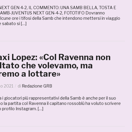
EXT GEN 4-2, IL COMMENTO: UNA SAMB BELLA, TOSTA E
MB-JUVENTUS NEXT GEN-4-2, FOTOTIFO Dovranno
cune ore i tifosi della Samb che intendono mettersi in viaggio
 sabato si […]
xi Lopez: «Col Ravenna non
sultato che volevamo, ma
remo a lottare»
zo 2021
di
Redazione GRB
 i giocatori più rappresentativi della Samb è anche per il suo
o la partita col Ravenna il capitano rossoblù ha voluto scrivere
o profilo Instagram. […]