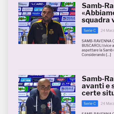
Samb-Rav
«Abbiamo
squadra 
Serie C
24 Mar
SAMB-RAVENNA 0
BUSCAROLI (vice al
aspettare la Samb u
Considerando […]
Samb-Rav
avanti e 
certe sit
Serie C
24 Mar
SAMB-RAVENNA 0-0