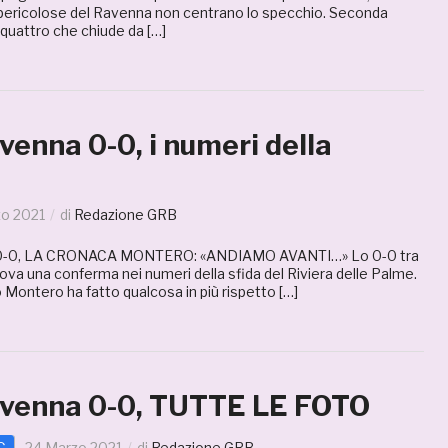
pericolose del Ravenna non centrano lo specchio. Seconda
e quattro che chiude da […]
enna 0-0, i numeri della
zo 2021
di
Redazione GRB
0, LA CRONACA MONTERO: «ANDIAMO AVANTI…» Lo 0-0 tra
va una conferma nei numeri della sfida del Riviera delle Palme.
 Montero ha fatto qualcosa in più rispetto […]
venna 0-0, TUTTE LE FOTO
C
24 Marzo 2021
di
Redazione GRB