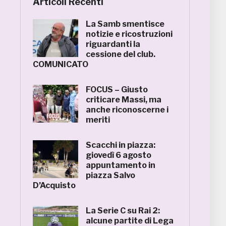
Articoli Recenti
La Samb smentisce
notizie e ricostruzioni
riguardanti la
cessione del club.
COMUNICATO
FOCUS – Giusto
criticare Massi, ma
anche riconoscerne i
meriti
Scacchi in piazza:
giovedì 6 agosto
appuntamento in
piazza Salvo
D’Acquisto
La Serie C su Rai 2:
alcune partite di Lega