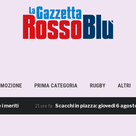
OMOZIONE
PRIMA CATEGORIA
RUGBY
ALTRI
ti
Scacchi in piazza: giovedì 6 agosto app
21 ore fa