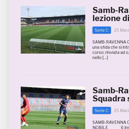
Samb-Rav
lezione d
Serie C
25 Mar
SAMB-RAVENNA 0-
una sfida che si i
corso: rinviata ad o
nello […]
Samb-Rav
Squadra s
Serie C
25 Mar
SAMB-RAVENNA 0
NOBILE 6 Impegnat