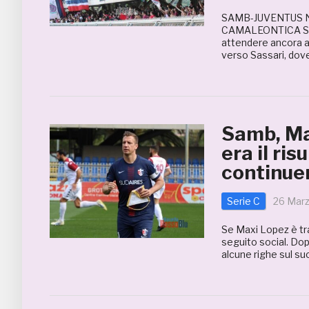
SAMB-JUVENTUS N
CAMALEONTICA SA
attendere ancora al
verso Sassari, dove
Samb, Ma
era il ri
continue
Serie C
26 Mar
Se Maxi Lopez è tra
seguito social. Dop
alcune righe sul su