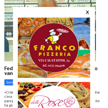
X
Fedeli pensa già a Padova: «Se in campo
vanno i migliori…»
Serie C
28 Gennaio 2018
di
Redazione GRB
«Ci lamentavamo che non c’erano i giocatori, ma in panchina
c’era un’altra squadra». Così Franco Fedeli a margine del
pareggio rimediato dalla Samb contro il Gubbio. Il presidente
ha giudicato in maniera positiva l’apporto di […]