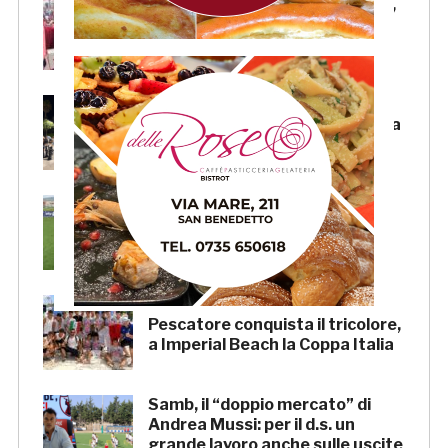
FOCUS – Giusto criticare Massi,
ma anche riconoscerne i meriti
Scacchi in piazza: giovedì 6
agosto appuntamento in piazza
Salvo D’Acquisto
La Serie C su Rai 2: alcune
partite di Lega Pro saranno
trasmesse in diretta
Beach Soccer AiCS: Lido del
Pescatore conquista il tricolore,
a Imperial Beach la Coppa Italia
Samb, il “doppio mercato” di
Andrea Mussi: per il d.s. un
grande lavoro anche sulle uscite