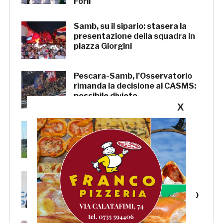
Forlì
Samb, su il sipario: stasera la
presentazione della squadra in
piazza Giorgini
Pescara-Samb, l’Osservatorio
rimanda la decisione al CASMS:
possibile divieto
X
Samb, ripresi gli allenamenti:
doppia seduta al Ciarrocchi. A
parte Tunjov
La Samb smentisce notizie e
ricostruzioni riguardanti la
cessione del club. COMUNICATO