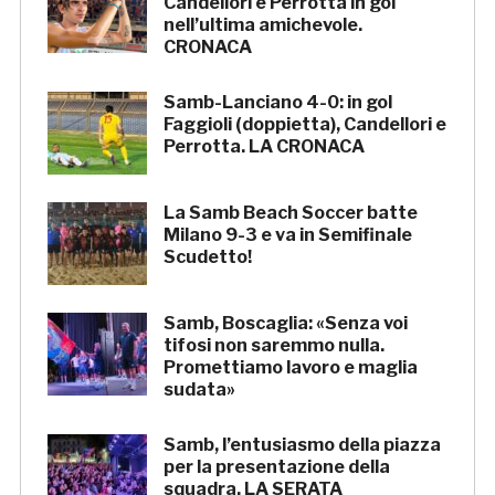
Candellori e Perrotta in gol
nell’ultima amichevole.
CRONACA
Samb-Lanciano 4-0: in gol
Faggioli (doppietta), Candellori e
Perrotta. LA CRONACA
La Samb Beach Soccer batte
Milano 9-3 e va in Semifinale
Scudetto!
Samb, Boscaglia: «Senza voi
tifosi non saremmo nulla.
Promettiamo lavoro e maglia
sudata»
Samb, l’entusiasmo della piazza
per la presentazione della
squadra. LA SERATA