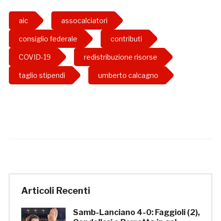
aic
assocalciatori
consiglio federale
contributi
COVID-19
redistribuzione risorse
taglio stipendi
umberto calcagno
Articoli Recenti
Samb-Lanciano 4-0: Faggioli (2),