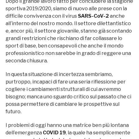
Dopo il grande lavoro fatto per concludere la stagione
sportiva 2019/2020, siamo di nuovo alle prese con la
difficile convivenza con il virus
SARS-CoV-2
anche
all’interno del nostro mondo. Il settore dilettantistico
e, ancor più, il settore giovanile, stanno già scontando
grandi restrizioni che rischiano di far collassare lo
sport di base, ben consapevoli che anche il mondo
professionistico non sarebbe in grado di reggere una
seconda chiusura.
In questa situazione di incertezza sembriamo,
purtroppo, incapaci di fare una seria riflessione per
cogliere i cambiamenti strutturali di cui avremmo
bisogno; manca uno sguardo critico sul passato che ci
possa permettere di cambiare le prospettive sul
futuro.
I problemi di oggi hanno una matrice ben più lontana
dell’emergenza
COVID 19
, la quale ha semplicemente