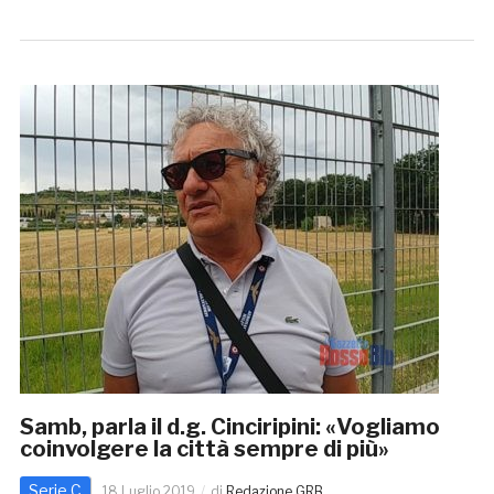
Samb, parla il d.g. Cinciripini: «Vogliamo
coinvolgere la città sempre di più»
Serie C
18 Luglio 2019
di
Redazione GRB