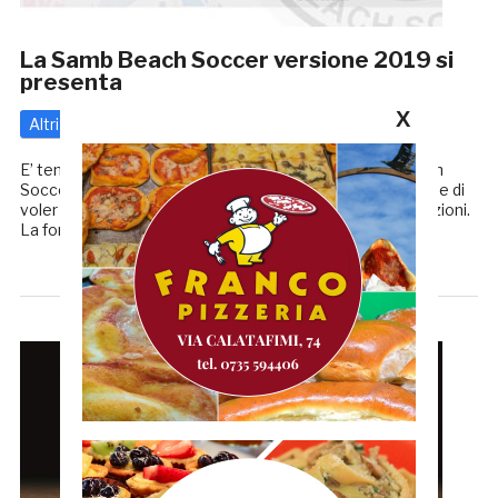
La Samb Beach Soccer versione 2019 si
presenta
X
Altri
17 Maggio 2019
di
Enrico Tassotti
E’ tempo di presentazione per la Sambenedettese Beach
Soccer che riparte per la stagione 2019 con la convinzione di
voler ritornare a vincere dopo un 2018 magro di soddisfazioni.
La formazione rossoblu verrà presentata martedi […]