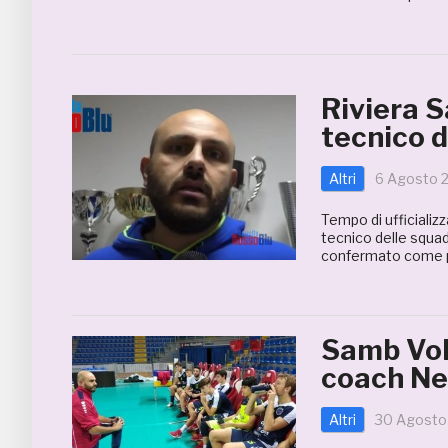
Riviera S
tecnico d
Altri
6 Agosto 
Tempo di ufficializ
tecnico delle squad
confermato come pr
Samb Voll
coach Net
Altri
30 Agosto