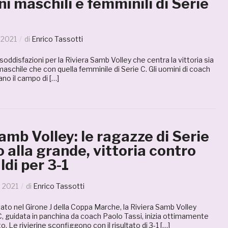
i maschili e femminili di Serie
 2021
di
Enrico Tassotti
oddisfazioni per la Riviera Samb Volley che centra la vittoria sia
aschile che con quella femminile di Serie C. Gli uomini di coach
no il campo di […]
amb Volley: le ragazze di Serie
 alla grande, vittoria contro
di per 3-1
 2021
di
Enrico Tassotti
ivato nel Girone J della Coppa Marche, la Riviera Samb Volley
C, guidata in panchina da coach Paolo Tassi, inizia ottimamente
 Le rivierine sconfiggono con il risultato di 3-1 […]