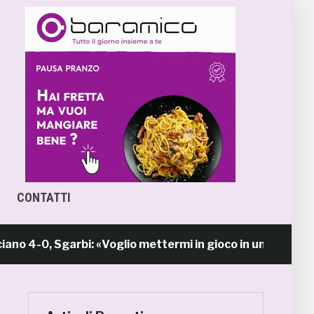
CONTATTI
-0, Sgarbi: «Voglio mettermi in gioco in una piazza ca