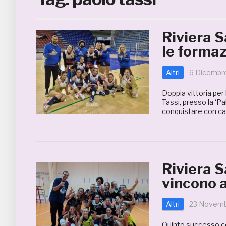
Riviera S
le formaz
Altri
6 Dicembr
Doppia vittoria per 
Tassi, presso la ‘P
conquistare con cara
Riviera S
vincono a
Altri
23 Novemb
Quinto successo co