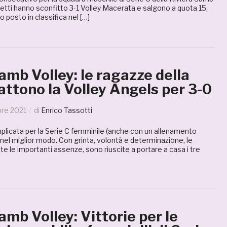
i Netti hanno sconfitto 3-1 Volley Macerata e salgono a quota 15,
 posto in classifica nel […]
amb Volley: le ragazze della
attono la Volley Angels per 3-0
re 2021
di
Enrico Tassotti
licata per la Serie C femminile (anche con un allenamento
 nel miglior modo. Con grinta, volontà e determinazione, le
te le importanti assenze, sono riuscite a portare a casa i tre
amb Volley: Vittorie per le