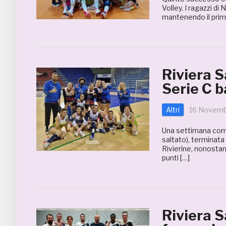
Volley. I ragazzi d
mantenendo il primo
Riviera S
Serie C b
Altri
16 Novemb
Una settimana comp
saltato), terminata
Rivierine, nonostan
punti […]
Riviera S