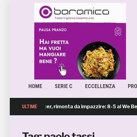
HOME
SERIE C
ECCELLENZA
PR
b Beach Soccer, rimonta da impazzire: 8-5 al We Beach 
ULTIME
Tag:
paolo tassi