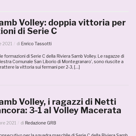
amb Volley: doppia vittoria per
ioni di Serie C
e 2021
di
Enrico Tassotti
le formazioni di Serie C della Riviera Samb Volley. Le ragazze di
alestra Comunale San Liborio di Montegranaro’, sono riuscite a
ttere la vittoria sui fermani per 2-3, […]
amb Volley, i ragazzi di Netti
ncora: 3-1 al Volley Macerata
re 2021
di
Redazione GRB
nsecutivo per la squadra maschile di Serie C della Riviera Samb