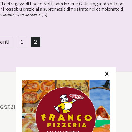
 dei ragazzi di Rocco Netti sarà in serie C. Un traguardo atteso
 i rossoblu grazie alla supremazia dimostrata nel campionato di
successi che passerà […]
enti
1
2
X
Segui la GRB
Facebook
/02/2021 n. 199/2021
Instagram