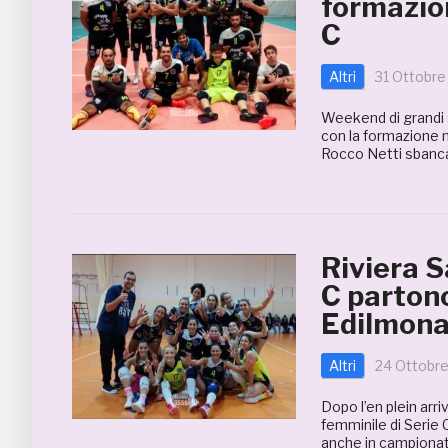
formazion
C
Altri
31 Ottobre
Weekend di grandi s
con la formazione m
Rocco Netti sbanca
Riviera S
C partono
Edilmonal
Altri
24 Ottobre
Dopo l’en plein arr
femminile di Serie 
anche in campionato.