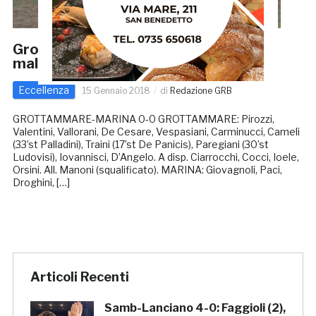
Grottammare, un pareggio che non fa
male: 0-0 col Marina
Eccellenza
15 Gennaio 2018
di
Redazione GRB
GROTTAMMARE-MARINA 0-0 GROTTAMMARE: Pirozzi,
Valentini, Vallorani, De Cesare, Vespasiani, Carminucci, Cameli
(33’st Palladini), Traini (17’st De Panicis), Paregiani (30’st
Ludovisi), Iovannisci, D’Angelo. A disp. Ciarrocchi, Cocci, Ioele,
Orsini. All. Manoni (squalificato). MARINA: Giovagnoli, Paci,
Droghini, […]
Articoli Recenti
Samb-Lanciano 4-0: Faggioli (2),