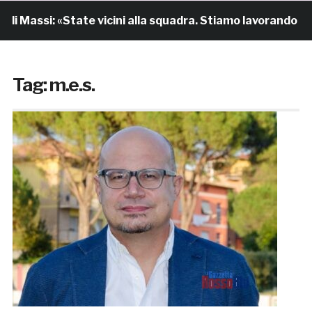
i Massi: «State vicini alla squadra. Stiamo lavorando per
Tag:
m.e.s.