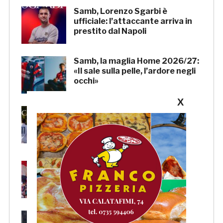
Samb, Lorenzo Sgarbi è
ufficiale: l’attaccante arriva in
prestito dal Napoli
Samb, la maglia Home 2026/27:
«Il sale sulla pelle, l’ardore negli
occhi»
X
Primavera 4, il calendario della
Samb: Folgore Caratese
all’esordio, prima trasferta a
Forlì
Samb, su il sipario: stasera la
presentazione della squadra in
piazza Giorgini
Pescara-Samb, l’Osservatorio