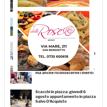
rimanda la decisione al CASMS:
possibile divieto
Samb, ripresi gli allenamenti:
doppia seduta al Ciarrocchi. A
parte Tunjov
La Samb smentisce notizie e
ricostruzioni riguardanti la
cessione del club. COMUNICATO
FOCUS – Giusto criticare Massi,
ma anche riconoscerne i meriti
Scacchi in piazza: giovedì 6
agosto appuntamento in piazza
Salvo D’Acquisto