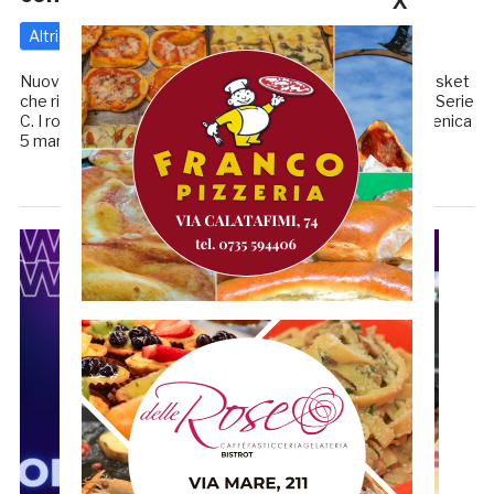
X
Altri
3 Marzo 2023
di
Redazione GRB
Nuova settimana per la Infoservice Sambenedettese Basket
che riprende ad allenarsi dopo la pausa del campionato di Serie
C. I rossoblù affronteranno GS Robur Basket Osimo domenica
5 marzo alle ore 18 presso il Palazzetto […]