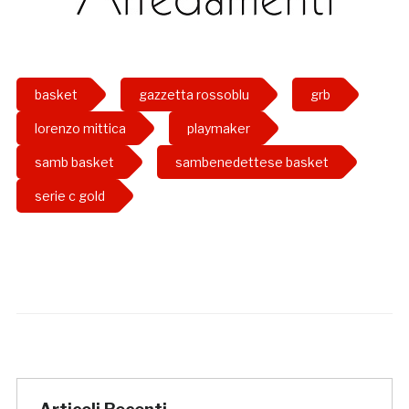
basket
gazzetta rossoblu
grb
lorenzo mittica
playmaker
samb basket
sambenedettese basket
serie c gold