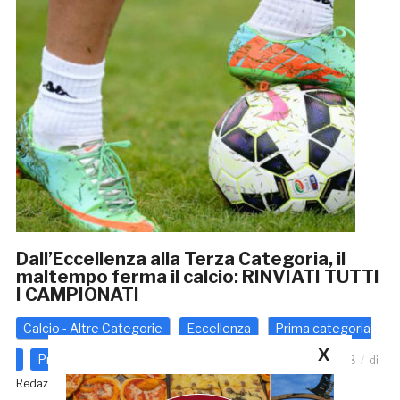
Dall’Eccellenza alla Terza Categoria, il
maltempo ferma il calcio: RINVIATI TUTTI
I CAMPIONATI
Calcio - Altre Categorie
Eccellenza
Prima categoria
X
Promozione
Seconda categoria
23 Febbraio 2018
di
Redazione GRB