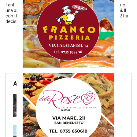
Tanti giorni di pioggia e i rischi annessi al maltempo portano
una brutta notizia per gli appassionati di calcio marchigiani. Il
comitato regionale, tramite il comunicato n. 120 del 23/02 ha
deciso per la sospensione […]
← Precedenti
1
…
3
4
5
Articoli Recenti
Pescara-Samb, l’Osservatorio
rimanda la decisione al CASMS:
possibile divieto
Samb, ripresi gli allenamenti:
doppia seduta al Ciarrocchi. A