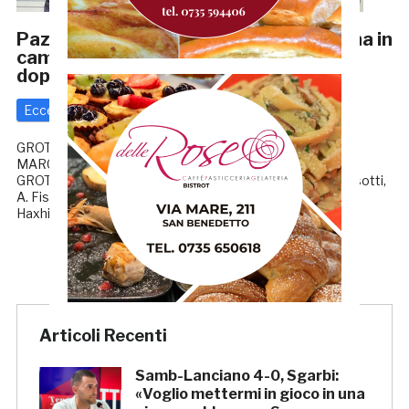
Pazzesco e infinito: Cristian Pazzi torna in
campo e festeggia i 40 anni con una
doppietta
Eccellenza
13 Ottobre 2021
di
Redazione GRB
GROTTAMMARE-SAN MARCO SERVIGLIANO 2-1
MARCATORI: 17’pt e 2’st Pazzi, 20’pt Crescenzi.
GROTTAMMARE: Palanca, Manni (5’st Sterpi), Orsini, Tassotti,
A. Fiscaletti (12’st Silvestri), S. Fiscaletti, Mascitti (12’st F.
Haxhiu), Alighieri (5’st Cisbani), Pazzi, L. Haxhiu, De […]
Articoli Recenti
Samb-Lanciano 4-0, Sgarbi:
«Voglio mettermi in gioco in una