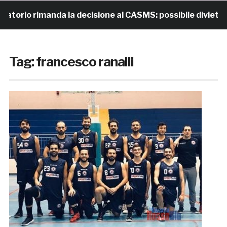
rimanda la decisione al CASMS: possibile divieto
1
Tag:
francesco ranalli