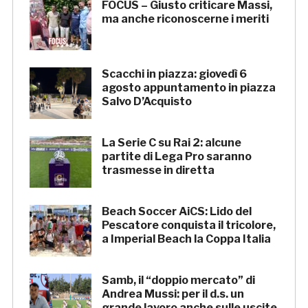
FOCUS – Giusto criticare Massi,
ma anche riconoscerne i meriti
Scacchi in piazza: giovedì 6
agosto appuntamento in piazza
Salvo D’Acquisto
La Serie C su Rai 2: alcune
partite di Lega Pro saranno
trasmesse in diretta
Beach Soccer AiCS: Lido del
Pescatore conquista il tricolore,
a Imperial Beach la Coppa Italia
Samb, il “doppio mercato” di
Andrea Mussi: per il d.s. un
grande lavoro anche sulle uscite