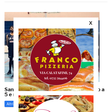
X
San Benedetto City: successi nel calcio a
5 e nel basket
Altri
17 Dicembre 2019
di
Enrico Tassotti