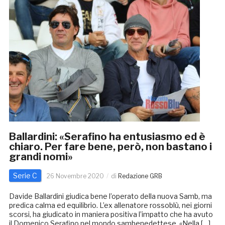
Ballardini: «Serafino ha entusiasmo ed è
chiaro. Per fare bene, però, non bastano i
grandi nomi»
Serie C
26 Novembre 2020
di
Redazione GRB
Davide Ballardini giudica bene l’operato della nuova Samb, ma
predica calma ed equilibrio. L’ex allenatore rossoblù, nei giorni
scorsi, ha giudicato in maniera positiva l’impatto che ha avuto
il Domenico Serafino nel mondo sambenedettese. «Nella […]