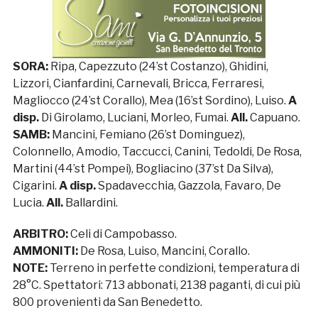
SORA:
Ripa, Capezzuto (24’st Costanzo), Ghidini,
Lizzori, Cianfardini, Carnevali, Bricca, Ferraresi,
Magliocco (24’st Corallo), Mea (16’st Sordino), Luiso.
A
disp.
Di Girolamo, Luciani, Morleo, Fumai.
All.
Capuano.
SAMB:
Mancini, Femiano (26’st Dominguez),
Colonnello, Amodio, Taccucci, Canini, Tedoldi, De Rosa,
Martini (44’st Pompei), Bogliacino (37’st Da Silva),
Cigarini.
A disp.
Spadavecchia, Gazzola, Favaro, De
Lucia.
All.
Ballardini.
ARBITRO:
Celi di Campobasso.
AMMONITI:
De Rosa, Luiso, Mancini, Corallo.
NOTE:
Terreno in perfette condizioni, temperatura di
28°C. Spettatori: 713 abbonati, 2138 paganti, di cui più
800 provenienti da San Benedetto.