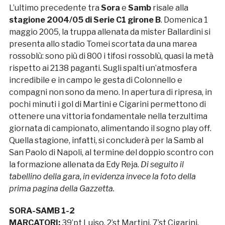
L’ultimo precedente tra
Sora
e
Samb
risale alla
stagione 2004/05 di Serie C1 girone B
. Domenica 1
maggio 2005, la truppa allenata da mister Ballardini si
presenta allo stadio Tomei scortata da una marea
rossoblù: sono più di 800 i tifosi rossoblù, quasi la metà
rispetto ai 2138 paganti. Sugli spalti un’atmosfera
incredibile e in campo le gesta di Colonnello e
compagni non sono da meno. In apertura di ripresa, in
pochi minuti i gol di Martini e Cigarini permettono di
ottenere una vittoria fondamentale nella terzultima
giornata di campionato, alimentando il sogno play off.
Quella stagione, infatti, si concluderà per la Samb al
San Paolo di Napoli, al termine del doppio scontro con
la formazione allenata da Edy Reja.
Di seguito il
tabellino della gara, in evidenza invece la foto della
prima pagina della Gazzetta.
SORA-SAMB 1-2
MARCATORI:
39’pt Luiso, 2’st Martini, 7’st Cigarini.