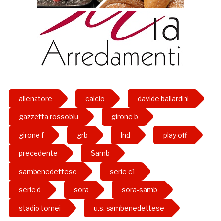
allenatore
calcio
davide ballardini
gazzetta rossoblu
girone b
girone f
grb
lnd
play off
precedente
Samb
sambenedettese
serie c1
serie d
sora
sora-samb
stadio tomei
u.s. sambenedettese