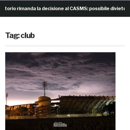
imanda la decisione al CASMS: possibile divieto
19
Tag:
club