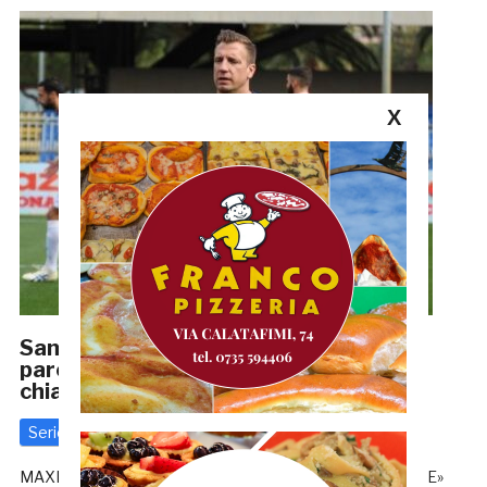
X
Samb, dalla società una nota dopo le
parole di Maxi Lopez. Ma nessuna
chiarezza
Serie C
9 Marzo 2021
di
Redazione GRB
MAXI LOPEZ: «POCA CHIAREZZA, SITUAZIONE PESANTE»