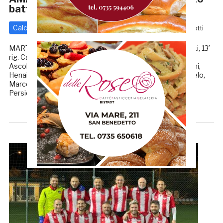
battendo il Martisicuro per 2-1
Calcio - Altre Categorie
16 Ottobre 2024
di
Enrico Tassotti
MARTINSICURO-RAGNOLA 1-2 MARCATORI: 10′ Capriotti, 13′
rig. Cavazzini, 30′ Mezzio MARTINSICURO: Capacchietti,
Ascolani, Curumi, Cipolloni, Pula, Di Crescenzo, Napoletani,
Henaieche, Capriotti, Albanesi, Vezi. A disp. Catto, D’Angelo,
Marconi Sciarroni, Mezzio, Sosa, Bollettini, Condrut,
Persichino, Zabala. […]