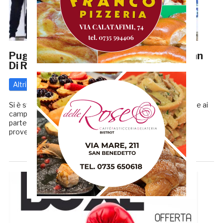
Pugilato giovanile: a Roseto brilla Bryan
Di Rocco
Altri
27 Aprile 2023
di
Enrico Tassotti
Si è svolto a Roseto degli Abruzzi il torneo di qualificazione ai
campionati italiani Schoolboy-Junior, al quale hanno preso
parte più di 350 ragazzi di età compresa tra i 13 e i 16 anni,
provenienti […]