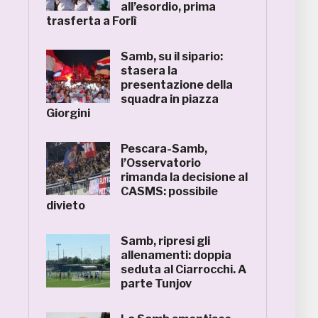
all’esordio, prima
trasferta a Forlì
Samb, su il sipario:
stasera la
presentazione della
squadra in piazza
Giorgini
Pescara-Samb,
l’Osservatorio
rimanda la decisione al
CASMS: possibile
divieto
Samb, ripresi gli
allenamenti: doppia
seduta al Ciarrocchi. A
parte Tunjov