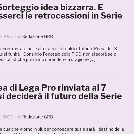
Sorteggio idea bizzarra. E
serci le retrocessioni in Serie
le 2020
di
Redazione GRB
ncontrastata nelle alte sfere del calcio italiano. Prima dell’8
i si riunirà il Consiglio Federale della FIGC, non si saprà se e
ssionistiche potranno riprendere la stagione […]
 di Lega Pro rinviata al 7
i deciderà il futuro della Serie
le 2020
di
Redazione GRB
e qualche giorno in più per conoscere quale sarà il destino della