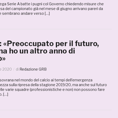
 Lega Serie A batte i pugni col Governo chiedendo misure che
sa del campionato già nel mese di giugno arrivano pareri da
he sembrano andare verso […]
i: «Preoccupato per il futuro,
na ho un altro anno di
o»
le 2020
di
Redazione GRB
 sovrana nel mondo del calcio ai tempi dell’emergenza
ezza sulla ripresa della stagione 2019/20, ma anche sul futuro
delle varie squadre (professionistiche e non) non possono fare
. […]