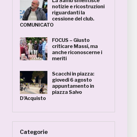
La Samb smentisce
notizie e ricostruzioni
riguardanti la
cessione del club.
COMUNICATO
FOCUS – Giusto
criticare Massi, ma
anche riconoscerne i
meriti
Scacchi in piazza:
giovedì 6 agosto
appuntamento in
piazza Salvo
D’Acquisto
Categorie