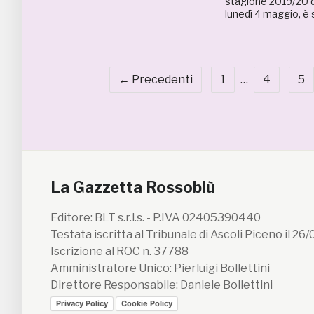
stagione 2019/20 d
lunedì 4 maggio, è s
← Precedenti
1
…
4
5
La Gazzetta Rossoblù
Editore: BLT s.r.l.s. - P.IVA 02405390440
Testata iscritta al Tribunale di Ascoli Piceno il 26
Iscrizione al ROC n. 37788
Amministratore Unico: Pierluigi Bollettini
Direttore Responsabile: Daniele Bollettini
Privacy Policy
Cookie Policy