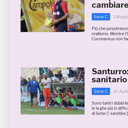
cambiar
Serie C
1 Magg
Più che pessimismo 
realismo. Mentre l’
Coronavirus non fan
Santurro:
sanitario
Serie C
30 Apri
Sono tanti i dubbi le
le leghe più in diff
di Serie C sarebbe 