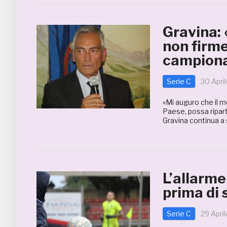
Gravina:
non firme
campiona
Serie C
30 Apri
«Mi auguro che il m
Paese, possa riparti
Gravina continua a 
L’allarme
prima di
Serie C
29 Apri