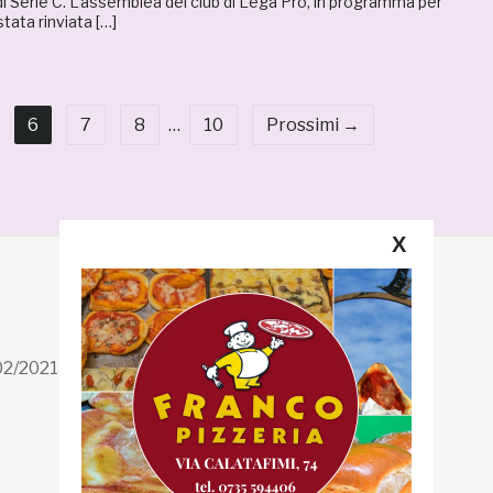
i Serie C. L’assemblea dei club di Lega Pro, in programma per
tata rinviata […]
6
7
8
…
10
Prossimi →
X
Segui la GRB
Facebook
/02/2021 n. 199/2021
Instagram
Twitter