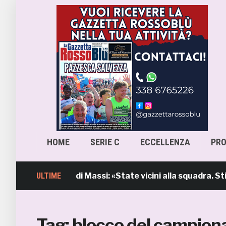
HOME
SERIE C
ECCELLENZA
PR
l’intervento di Massi: «State vicini alla squadra. Stiamo
ULTIME
Tag:
blocco del campion