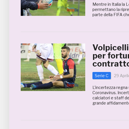
Mentre in Italia la
permettano la ripre
parte della FIFA c
Volpicell
per fortu
contratt
Serie C
29 Apri
L’incertezza regna
Coronavirus. Incert
calciatori e staff 
grande affidamento