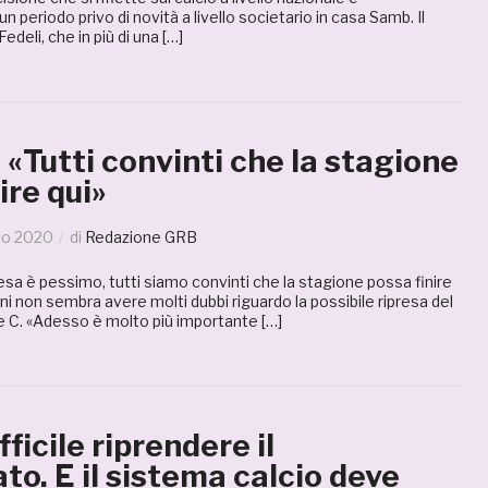
 periodo privo di novità a livello societario in casa Samb. Il
deli, che in più di una […]
: «Tutti convinti che la stagione
ire qui»
io 2020
di
Redazione GRB
resa è pessimo, tutti siamo convinti che la stagione possa finire
ini non sembra avere molti dubbi riguardo la possibile ripresa del
e C. «Adesso è molto più importante […]
ifficile riprendere il
o. E il sistema calcio deve