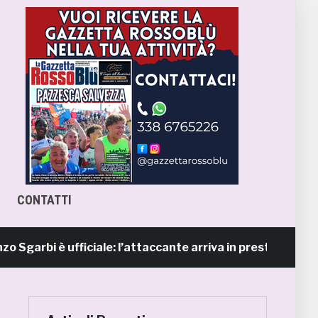
CONTATTI
bi è ufficiale: l’attaccante arriva in prestito dal Napoli