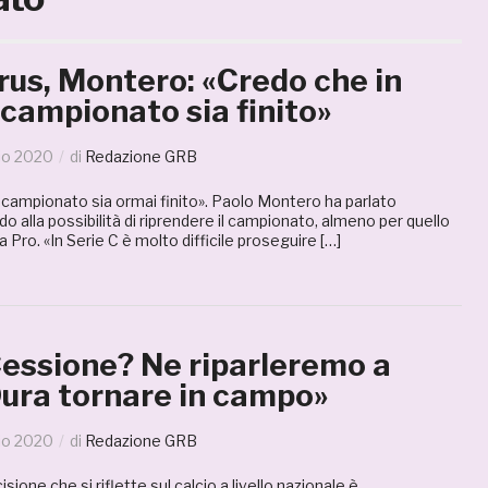
rus, Montero: «Credo che in
l campionato sia finito»
io 2020
di
Redazione GRB
 campionato sia ormai finito». Paolo Montero ha parlato
o alla possibilità di riprendere il campionato, almeno per quello
 Pro. «In Serie C è molto difficile proseguire […]
Cessione? Ne riparleremo a
Dura tornare in campo»
io 2020
di
Redazione GRB
sione che si riflette sul calcio a livello nazionale è