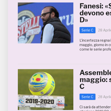
Fanesi: «
devono es
D»
Serie C
28 Apri
L’incertezza regna i
maggio, giorno in cu
come le serie profe
Assemblea
maggio: s
C
Serie C
28 Apri
Ci sarà da attender