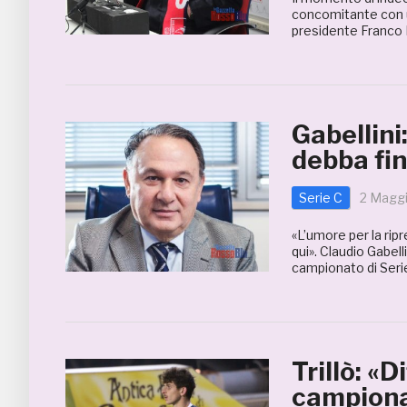
concomitante con un
presidente Franco Fe
Gabellini
debba fin
Serie C
2 Magg
«L’umore per la rip
qui». Claudio Gabell
campionato di Seri
Trillò: «D
campionat