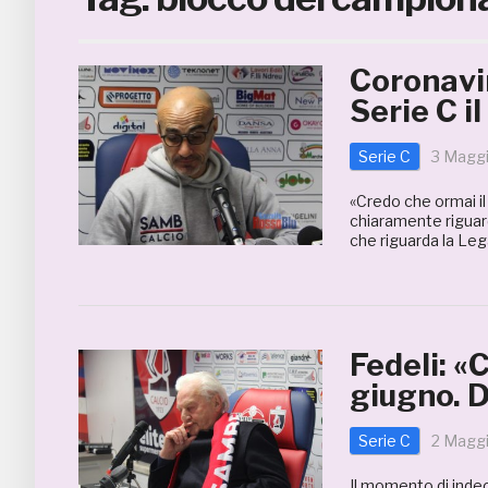
Coronavi
Serie C i
Serie C
3 Magg
«Credo che ormai il
chiaramente riguard
che riguarda la Lega
Fedeli: «
giugno. 
Serie C
2 Magg
Il momento di indeci