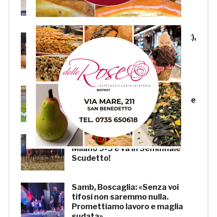
Boscaglia è un maestro di
tattica»
Samb-Lanciano 4-0: Faggioli (2),
Candellori e Perrotta in gol
nell’ultima amichevole.
CRONACA
Samb-Lanciano 4-0: in gol
Faggioli (doppietta), Candellori e
Perrotta. LA CRONACA
La Samb Beach Soccer batte
Milano 9-3 e va in Semifinale
Scudetto!
Samb, Boscaglia: «Senza voi
tifosi non saremmo nulla.
Promettiamo lavoro e maglia
sudata»