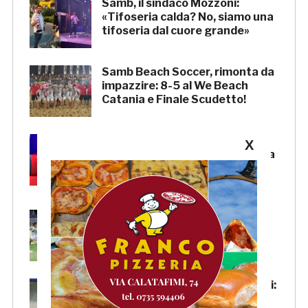
Samb, il sindaco Mozzoni:
«Tifoseria calda? No, siamo una
tifoseria dal cuore grande»
Samb Beach Soccer, rimonta da
impazzire: 8-5 al We Beach
Catania e Finale Scudetto!
Samb-Lanciano 4-0, Sgarbi:
X
«Voglio mettermi in gioco in una
piazza calda come San
Benedetto»
Samb-Lanciano 4-0, FOTO
Samb-Lanciano 4-0, Pierantoni:
«Samb ben organizzata,