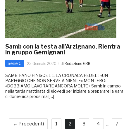
Samb con la testa all’Arzignano. Rientra
in gruppo Gemignani
Serie C
23 Gennaio 2020
di
Redazione GRB
SAMB-FANO FINISCE 1-1, LA CRONACA FEDELI: «UN
PAREGGIO CHE NON SERVE A NIENTE» MONTERO:
«DOBBIAMO LAVORARE ANCORA MOLTO» Samb in campo
nella tarda mattinata di giovedì per iniziare a preparare la gara
di domenica prossima […]
← Precedenti
1
2
3
4
…
7