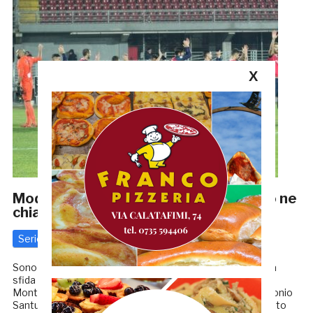
X
Modena-Samb, I CONVOCATI: Montero ne
chiama 23, ancora fuori Santurro
Serie C
9 Febbraio 2020
di
Redazione GRB
Sono 23 i giocatori della Samb che prenderanno parte alla
sfida di domenica pomeriggio in casa del Modena. Paolo
Montero non potrà contare soltanto sull’infortunato Antonio
Santurro e sullo squalificato Davide Di Pasquale. Di seguito