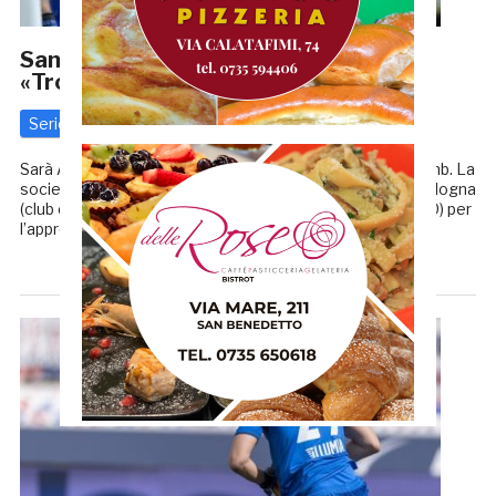
Samb-Santurro, tutto fatto. Fusco:
«Trovata l’intesa, è un ottimo profilo»
Serie C
4 Luglio 2019
di
Redazione GRB
Sarà Antonio Santurro il nuovo numero portiere della Samb. La
società rossoblù avrebbe infatti trovato l’accordo col Bologna
(club con cui Santurro ha un contratto fino al giugno 2020) per
l’approdo in prestito nella Riviera […]