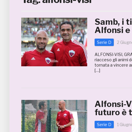
Samb, i t
Alfonsi 
Serie D
2 Giug
ALFONSI-VISI, GR
riacceso gli animi 
tornata a vincere a
[…]
Alfonsi-V
futuro è 
Serie D
1 Giugn