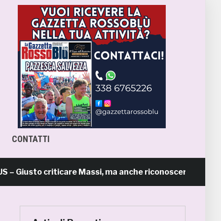
CONTATTI
iusto criticare Massi, ma anche riconoscerne i meriti