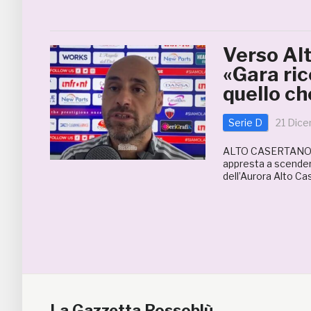
Verso Al
«Gara ric
quello c
Serie D
21 Dic
ALTO CASERTANO-
appresta a scender
dell’Aurora Alto Ca
La Gazzetta Rossoblù