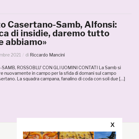
to Casertano-Samb, Alfonsi:
ca di insidie, daremo tutto
he abbiamo»
embre 2021
di
Riccardo Mancini
SAMB, ROSSOBLU’ CON GLI UOMINI CONTATI La Samb si
e nuovamente in campo per la sfida di domani sul campo
sertano. La squadra campana, fanalino di coda con soli due […]
X
Segui la GRB