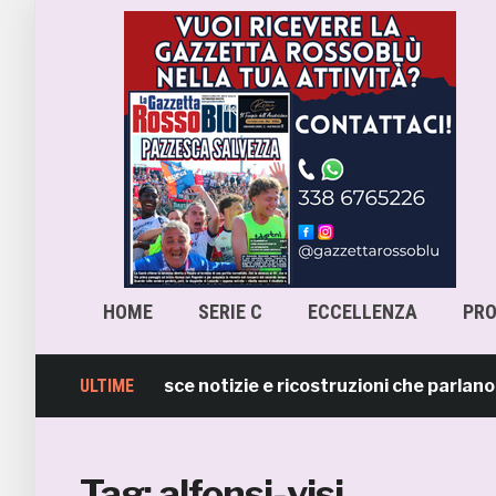
HOME
SERIE C
ECCELLENZA
PR
a Samb smentisce notizie e ricostruzioni che parlano di 
ULTIME
Tag:
alfonsi-visi