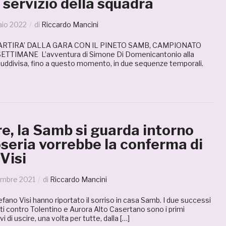
l servizio della squadra
aio 2022
di
Riccardo Mancini
IPARTIRA’ DALLA GARA CON IL PINETO SAMB, CAMPIONATO
ETTIMANE L’avventura di Simone Di Domenicantonio alla
ddivisa, fino a questo momento, in due sequenze temporali.
e, la Samb si guarda intorno
oseria vorrebbe la conferma di
 Visi
embre 2021
di
Riccardo Mancini
efano Visi hanno riportato il sorriso in casa Samb. I due successi
i contro Tolentino e Aurora Alto Casertano sono i primi
i di uscire, una volta per tutte, dalla […]