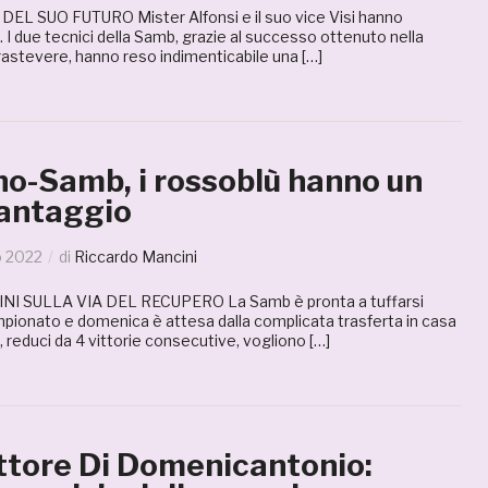
EL SUO FUTURO Mister Alfonsi e il suo vice Visi hanno
 I due tecnici della Samb, grazie al successo ottenuto nella
 Trastevere, hanno reso indimenticabile una […]
no-Samb, i rossoblù hanno un
vantaggio
o 2022
di
Riccardo Mancini
NI SULLA VIA DEL RECUPERO La Samb è pronta a tuffarsi
ionato e domenica è attesa dalla complicata trasferta in casa
, reduci da 4 vittorie consecutive, vogliono […]
ttore Di Domenicantonio: