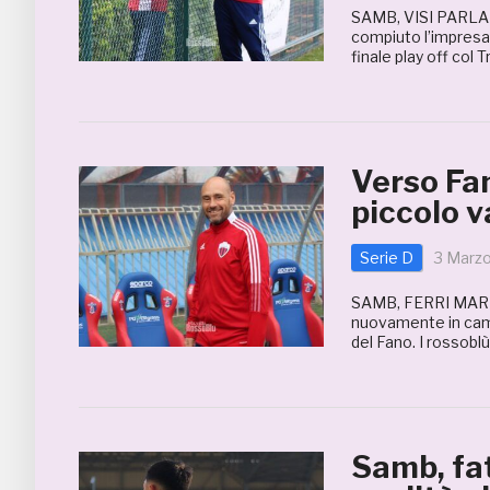
SAMB, VISI PARLA D
compiuto l’impresa.
finale play off col
Verso Fa
piccolo 
Serie D
3 Marz
SAMB, FERRI MARI
nuovamente in camp
del Fano. I rossoblù
Samb, fa