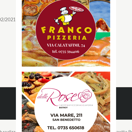
Facebook
/02/2021 n. 199/2021
Instagram
Twitter
Youtube
Gazzetta RossoBlù
 realizzato da Liberi Cantieri Digitali -
Copyright © 2026 Gazzetta R