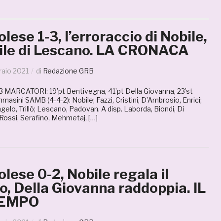
ese 1-3, l’erroraccio di Nobile,
utile di Lescano. LA CRONACA
raio 2021
di
Redazione GRB
MARCATORI: 19’pt Bentivegna, 41’pt Della Giovanna, 23’st
asini SAMB (4-4-2): Nobile; Fazzi, Cristini, D’Ambrosio, Enrici;
ngelo, Trillò; Lescano, Padovan. A disp. Laborda, Biondi, Di
Rossi, Serafino, Mehmetaj, […]
ese 0-2, Nobile regala il
, Della Giovanna raddoppia. IL
TEMPO