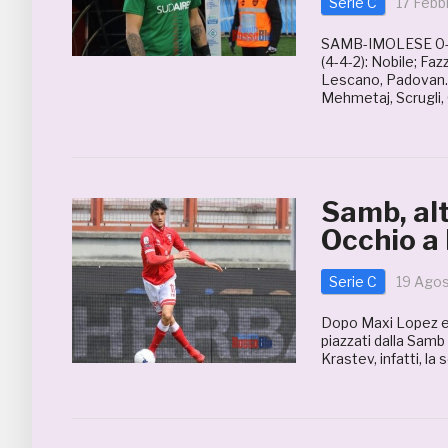
Serie C
17 Febb
SAMB-IMOLESE 0-2 
(4-4-2): Nobile; Fazz
Lescano, Padovan. A
Mehmetaj, Scrugli,
Samb, alt
Occhio a 
Serie C
19 Ago
Dopo Maxi Lopez e M
piazzati dalla Samb
Krastev, infatti, la