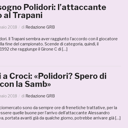
sogno Polidori: l’attaccante
 al Trapani
naio 2018
di
Redazione GRB
dori. Il Trapani sembra aver raggiunto l’accordo con il giocatore
 alla fine del campionato. Scende di categoria, quindi, il
1992 che raggiunge il Girone C di […]
 a Croci: «Polidori? Spero di
 con la Samb»
naio 2018
di
Redazione GRB
lciomercato sono da sempre ore di frenetiche trattative, per la
sere quelle buone per l’arrivo dell’attaccante Alessandro
iva, portata avanti già da qualche giorno, potrebbe arrivare già […]