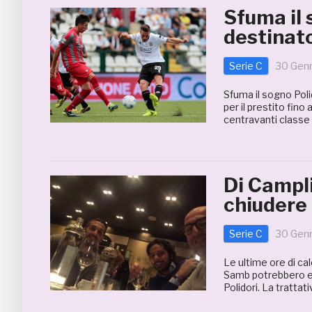
Sfuma il 
destinato
Serie C
30 Gen
Sfuma il sogno Poli
per il prestito fino
centravanti classe 
Di Campli
chiudere
Serie C
30 Gen
Le ultime ore di ca
Samb potrebbero es
Polidori. La trattat