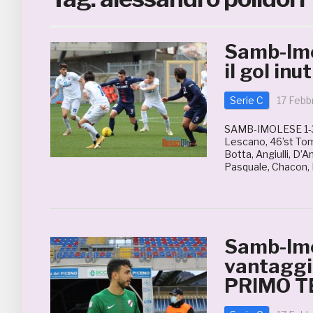
Samb-Imol
il gol in
Serie C
17 Febb
SAMB-IMOLESE 1-3 
Lescano, 46’st Tomm
Botta, Angiulli, D’A
Pasquale, Chacon, 
Samb-Imol
vantaggio
PRIMO 