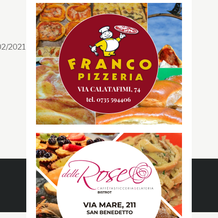
Segui la GRB
Facebook
/02/2021 n. 199/2021
Instagram
Twitter
Youtube
Gazzetta RossoBlù