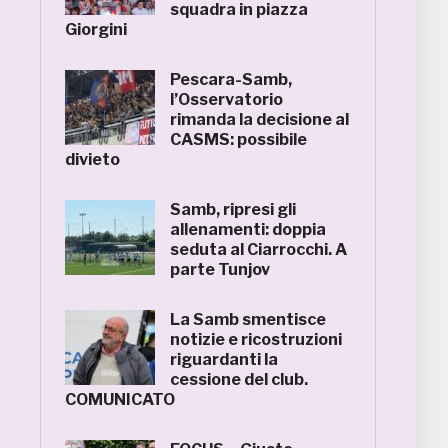
squadra in piazza
Giorgini
Pescara-Samb,
l’Osservatorio
rimanda la decisione al
CASMS: possibile
divieto
Samb, ripresi gli
allenamenti: doppia
seduta al Ciarrocchi. A
parte Tunjov
La Samb smentisce
notizie e ricostruzioni
riguardanti la
cessione del club.
COMUNICATO