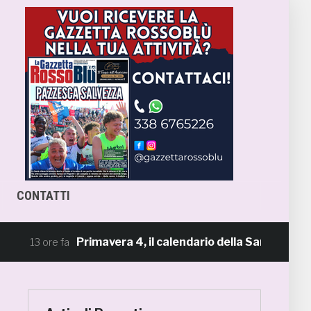
CONTATTI
Primavera 4, il calendario della Samb: Folgore C
13 ore fa