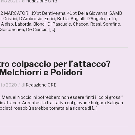
raio 2021
di
Redazione GRB
MARCATORI: 19’pt Bentivegna, 41’pt Della Giovanna. SAMB
i, Cristini, D’Ambrosio, Enrici; Botta, Angiulli, D’Angelo, Trillò;
 disp. Laborda, Biondi, Di Pasquale, Chacon, Rossi, Serafino,
 Goicoechea, De Ciancio, […]
ro colpaccio per l’attacco?
Melchiorri e Polidori
sto 2020
di
Redazione GRB
anuel Nocciolini potrebbero non essere finiti i “colpi grossi”
 in attacco. Arenatasi la trattativa col giovane bulgaro Kaloyan
 società rossoblù sarebbe tornata alla ricerca di […]