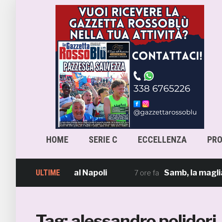
HOME
SERIE C
ECCELLENZA
PR
a in prestito dal Napoli
ULTIME
Samb, la maglia Hom
7 ore fa
Tag:
alessandro polidori