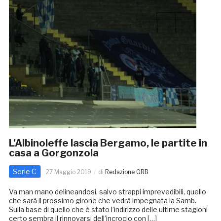
L’Albinoleffe lascia Bergamo, le partite in
casa a Gorgonzola
Serie C
27 Maggio 2019
di
Redazione GRB
Va man mano delineandosi, salvo strappi imprevedibili, quello
che sarà il prossimo girone che vedrà impegnata la Samb.
Sulla base di quello che è stato l’indirizzo delle ultime stagioni
certo sembra il rinnovarsi dell’incrocio con […]