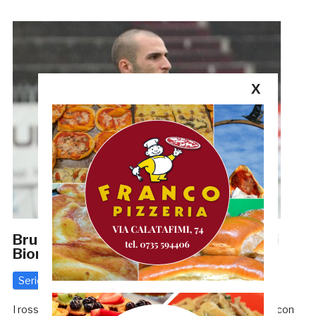
X
Brutte notizie per la Samb: squalificati
Biondi e Gelonese
Serie C
15 Aprile 2019
di
Redazione GRB
I rossoblù di mister Magi sono già tornati a lavoro subito con