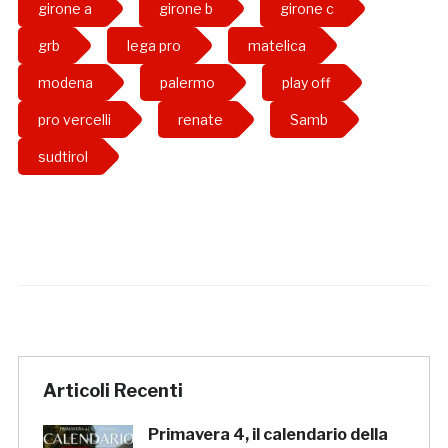
girone a
girone b
girone c
grb
lega pro
matelica
modena
palermo
play off
pro vercelli
renate
Samb
sudtirol
Articoli Recenti
Primavera 4, il calendario della