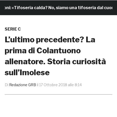
: «Tifoseria calda? No, siamo una tifoseria dal cuore gr
SERIE C
L’ultimo precedente? La
prima di Colantuono
allenatore. Storia curiosità
sull’Imolese
Di
Redazione GRB
il
17 Ottobre 2018 alle 8:14