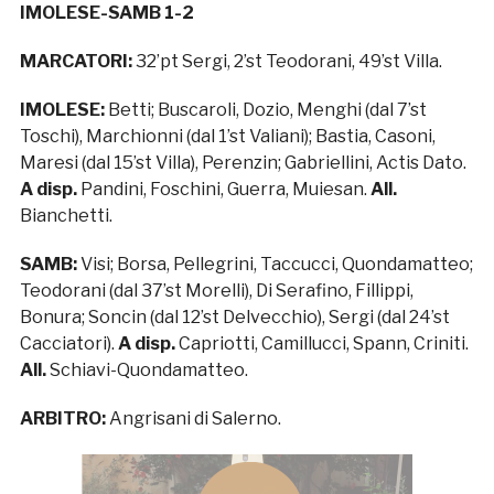
IMOLESE-SAMB 1-2
MARCATORI:
32’pt Sergi, 2’st Teodorani, 49’st Villa.
IMOLESE:
Betti; Buscaroli, Dozio, Menghi (dal 7’st
Toschi), Marchionni (dal 1’st Valiani); Bastia, Casoni,
Maresi (dal 15’st Villa), Perenzin; Gabriellini, Actis Dato.
A disp.
Pandini, Foschini, Guerra, Muiesan.
All.
Bianchetti.
SAMB:
Visi; Borsa, Pellegrini, Taccucci, Quondamatteo;
Teodorani (dal 37’st Morelli), Di Serafino, Fillippi,
Bonura; Soncin (dal 12’st Delvecchio), Sergi (dal 24’st
Cacciatori).
A disp.
Capriotti, Camillucci, Spann, Criniti.
All.
Schiavi-Quondamatteo.
ARBITRO:
Angrisani di Salerno.