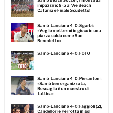
Samb Beach Soccer, rimonta da
impazzire: 8-5 al We Beach
Catania e Finale Scudetto!
Samb-Lanciano 4-0, Sgarbi:
«Voglio mettermi in gioco in una
piazza calda come San
Benedetto»
Samb-Lanciano 4-0, FOTO
Samb-Lanciano 4-0, Pierantoni:
«Samb ben organizzata,
Boscaglia è un maestro di
tattica»
Samb-Lanciano 4-0: Faggioli (2),
Candellori e Perrotta in gol