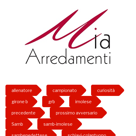
allenatore
campionato
curiosità
girone b
grb
imolese
precedente
prossimo avversario
Samb
samb-imolese
sambenedettese
schiavi-colantuono