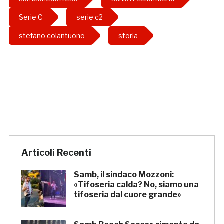
Serie C
serie c2
stefano colantuono
storia
Articoli Recenti
Samb, il sindaco Mozzoni:
«Tifoseria calda? No, siamo una
tifoseria dal cuore grande»