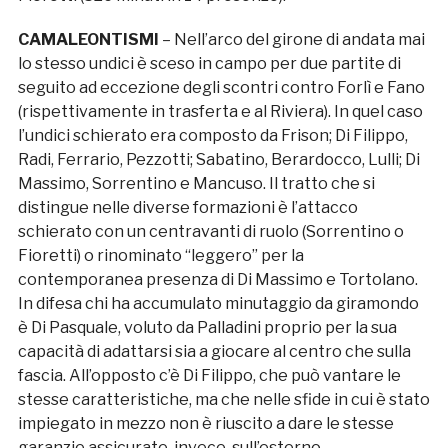
CAMALEONTISMI
– Nell’arco del girone di andata mai
lo stesso undici è sceso in campo per due partite di
seguito ad eccezione degli scontri contro Forlì e Fano
(rispettivamente in trasferta e al Riviera). In quel caso
l’undici schierato era composto da Frison; Di Filippo,
Radi, Ferrario, Pezzotti; Sabatino, Berardocco, Lulli; Di
Massimo, Sorrentino e Mancuso. Il tratto che si
distingue nelle diverse formazioni è l’attacco
schierato con un centravanti di ruolo (Sorrentino o
Fioretti) o rinominato “leggero” per la
contemporanea presenza di Di Massimo e Tortolano.
In difesa chi ha accumulato minutaggio da giramondo
è Di Pasquale, voluto da Palladini proprio per la sua
capacità di adattarsi sia a giocare al centro che sulla
fascia. All’opposto c’è Di Filippo, che può vantare le
stesse caratteristiche, ma che nelle sfide in cui è stato
impiegato in mezzo non è riuscito a dare le stesse
garanzie assicurate, invece, sull’esterno.