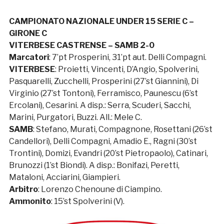
CAMPIONATO NAZIONALE UNDER 15 SERIE C –
GIRONE C
VITERBESE CASTRENSE – SAMB 2-0
Marcatori
: 7’pt Prosperini, 31’pt aut. Delli Compagni.
VITERBESE
: Proietti, Vincenti, D’Angio, Spolverini,
Pasquarelli, Zucchelli, Prosperini (27’st Giannini), Di
Virginio (27’st Tontoni), Ferramisco, Paunescu (6’st
Ercolani), Cesarini. A disp.: Serra, Scuderi, Sacchi,
Marini, Purgatori, Buzzi. All.: Mele C.
SAMB
: Stefano, Murati, Compagnone, Rosettani (26’st
Candellori), Delli Compagni, Amadio E., Ragni (30’st
Trontini), Domizi, Evandri (20’st Pietropaolo), Catinari,
Brunozzi (1’st Biondi). A disp.: Bonifazi, Peretti,
Mataloni, Acciarini, Giampieri.
Arbitro
: Lorenzo Chenoune di Ciampino.
Ammonito
: 15’st Spolverini (V).