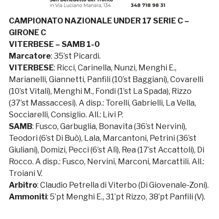
CAMPIONATO NAZIONALE UNDER 17 SERIE C –
GIRONE C
VITERBESE – SAMB 1-0
Marcatore
: 35’st Picardi.
VITERBESE
: Ricci, Carinella, Nunzi, Menghi E.,
Marianelli, Giannetti, Panfili (10’st Baggiani), Covarelli
(10’st Vitali), Menghi M., Fondi (1’st La Spada), Rizzo
(37’st Massaccesi). A disp.: Torelli, Gabrielli, La Vella,
Socciarelli, Consiglio. All.: Livi P.
SAMB
: Fusco, Garbuglia, Bonavita (36’st Nervini),
Teodori (6’st Di Buò), Lala, Marcantoni, Petrini (36’st
Giuliani), Domizi, Pecci (6’st Alì), Rea (17’st Accattoli), Di
Rocco. A disp.: Fusco, Nervini, Marconi, Marcattili. All.:
Troiani V.
Arbitro
: Claudio Petrella di Viterbo (Di Giovenale-Zoni).
Ammoniti
: 5’pt Menghi E., 31’pt Rizzo, 38’pt Panfili (V).