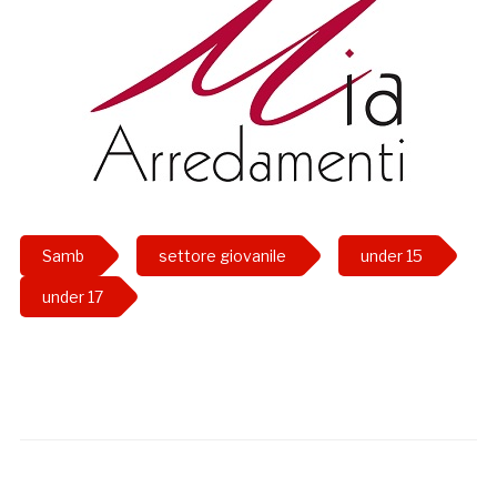
Samb
settore giovanile
under 15
under 17