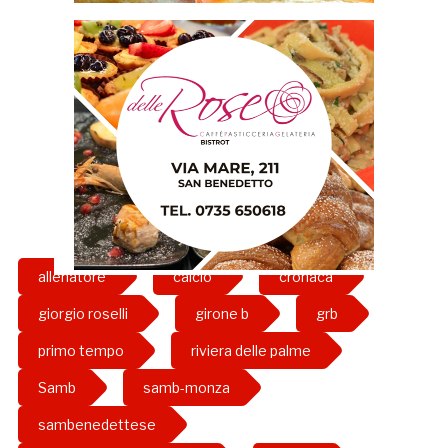
allenatore
calcio
cronaca
giorgio roselli
girone b
grb
primo tempo
riviera delle palme
Samb
samb-monza
sambenedettese